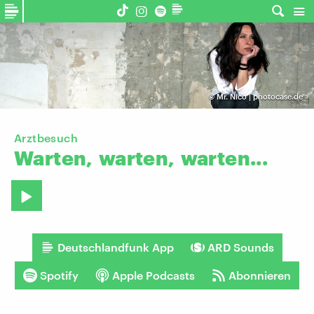
©
Mr. Nico | photocase.de
Arztbesuch
Warten,
warten,
warten...
Deutschlandfunk App
ARD Sounds
Spotify
Apple Podcasts
Abonnieren