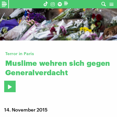
©
dpa
Terror in Paris
Muslime
wehren
sich
gegen
Generalverdacht
14. November 2015