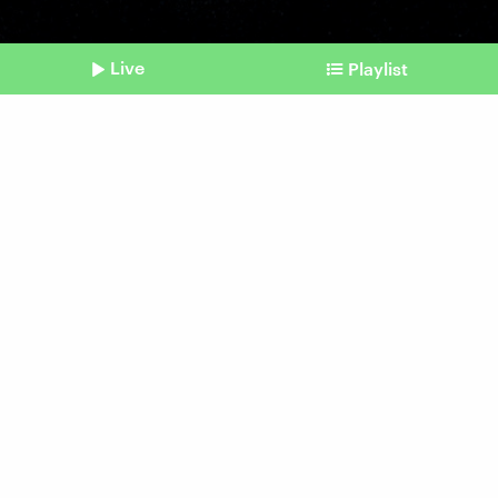
Live
Playlist
©
Joe Klamar / Afp
Shownotes
Terrorismus
Österreicher wegen
Anschlagsplänen verurteilt
vom 29. Mai 2026