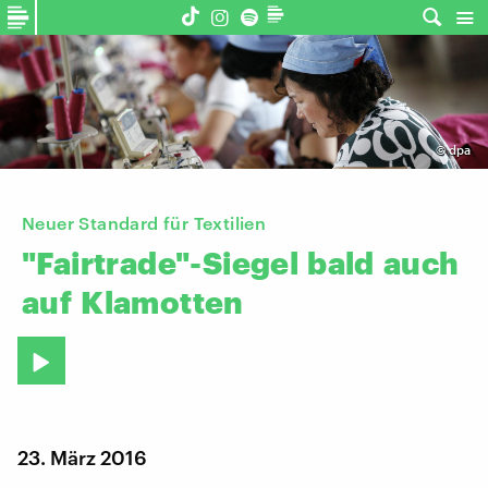
©
dpa
Neuer Standard für Textilien
"Fairtrade"-Siegel
bald
auch
auf
Klamotten
23. März 2016