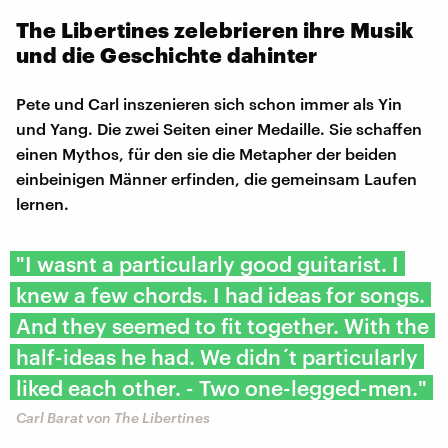
The Libertines zelebrieren ihre Musik
und die Geschichte dahinter
Pete und Carl inszenieren sich schon immer als Yin
und Yang. Die zwei Seiten einer Medaille. Sie schaffen
einen Mythos, für den sie die Metapher der beiden
einbeinigen Männer erfinden, die gemeinsam Laufen
lernen.
"I wasnt a particularly good guitarist. I
knew a few chords. I had ideas for songs.
And they seemed to fit together. With the
half-ideas he had. We didn´t particularly
liked each other. - Two one-legged-men."
Carl Barat von The Libertines