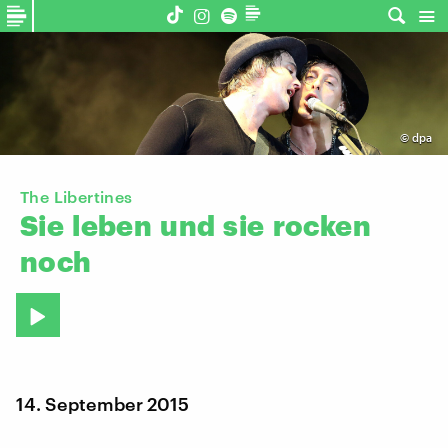
©
dpa
The Libertines
Sie
leben
und
sie
rocken
noch
14. September 2015