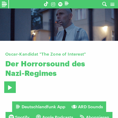
©
Oscar-Kandidat "The Zone of Interest"
Der
Horrorsound
des
Nazi-Regimes
Deutschlandfunk App
ARD Sounds
Spotify
Apple Podcasts
Abonnieren