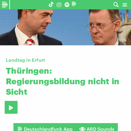
©
dpa
Landtag in Erfurt
Thüringen:
Regierungsbildung
nicht
in
Sicht
Deutschlandfunk App
ARD Sounds