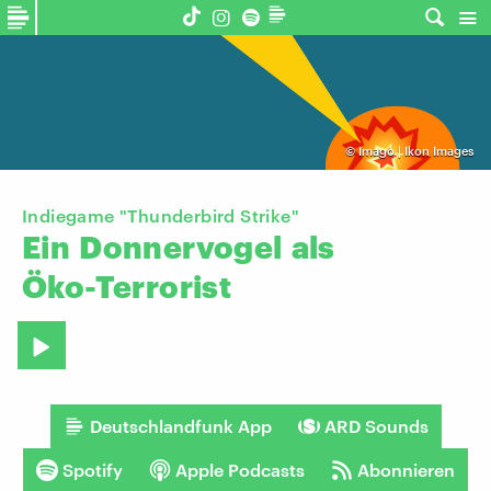
©
Imago | Ikon Images
Indiegame "Thunderbird Strike"
Ein
Donnervogel
als
Öko-Terrorist
Deutschlandfunk App
ARD Sounds
Spotify
Apple Podcasts
Abonnieren