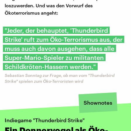
loszuwerden. Und was den Vorwurf des
Ökoterrorismus angeht:
"Jeder, der behauptet, 'Thunderbird
Strike' ruft zum Öko-Terrorismus aus, der
muss auch davon ausgehen, dass alle
Super-Mario-Spieler zu militanten
Schildkröten-Hassern werden."
Sebastian Sonntag zur Frage, ob man vom "Thunderbird
Strike" spielen zum Öko-Terroristen wird
Shownotes
Indiegame "Thunderbird Strike"
Ein Donnervogel als Öko-