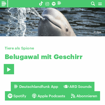
©
dpa
Tiere als Spione
Belugawal
mit
Geschirr
Deutschlandfunk App
ARD Sounds
Spotify
Apple Podcasts
Abonnieren