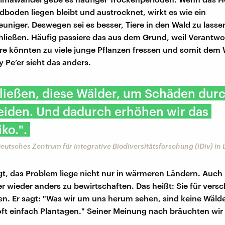
boden liegen bleibt und austrocknet, wirkt es wie ein
uniger. Deswegen sei es besser, Tiere in den Wald zu lassen
hließen. Häufig passiere das aus dem Grund, weil Verantwo
ere könnten zu viele junge Pflanzen fressen und somit dem
 Pe’er sieht das anders.
ließen, diese Wälder, um Schäden durc
eiden. Und dadurch erhöhen wir das
ko.".
Deutsches Zentrum für integrative Biodiversitätsforschung (iDiv) in 
gt, das Problem liege nicht nur in wärmeren Ländern. Auch
er wieder anders zu bewirtschaften. Das heißt: Sie für vers
nen. Er sagt: "Was wir um uns herum sehen, sind keine Wälde
oft einfach Plantagen." Seiner Meinung nach bräuchten wi
.