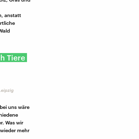
, anstatt
rtliche
 Wald
h Tiere
Leipzig
 bei uns wäre
chiedene
r. Was wir
r wieder mehr