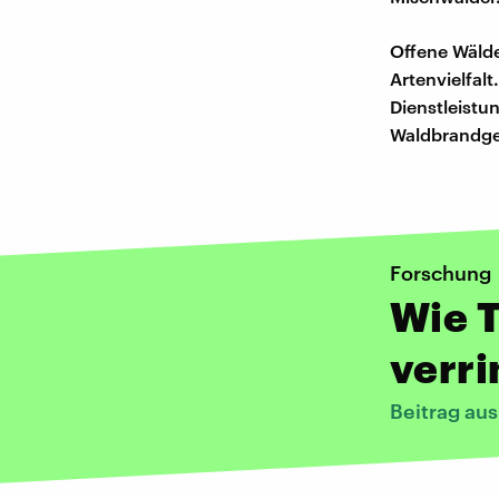
Offene Wälde
Artenvielfalt
Dienstleistu
Waldbrandge
Forschung
Wie T
verr
Beitrag au