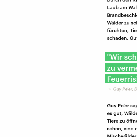
Laub am Wald
Brandbeschle
Wälder zu sc
fürchten, Ti
schaden. Guy
"Wir sch
zu verm
Feuerrisi
Guy Pe'er, 
Guy Pe'er sa
es gut, Wäld
Tiere zu öff
sehen, sind 
Mischwälder