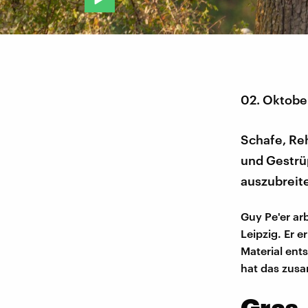
02. Oktobe
Schafe, Re
und Gestrü
auszubreit
Guy Pe'er ar
Leipzig. Er 
Material ent
hat das zus
Gras-