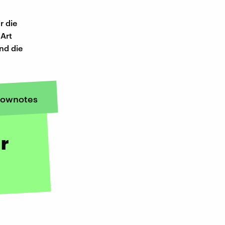
r die
 Art
nd die
ownotes
r