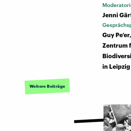
Moderatori
Jenni Gär
Gesprächsp
Guy Pe’er
Zentrum f
Biodivers
in Leipzig
Weitere Beiträge