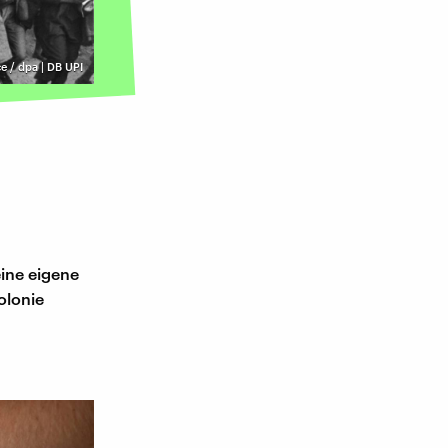
ce / dpa | DB UPI
ine eigene
olonie