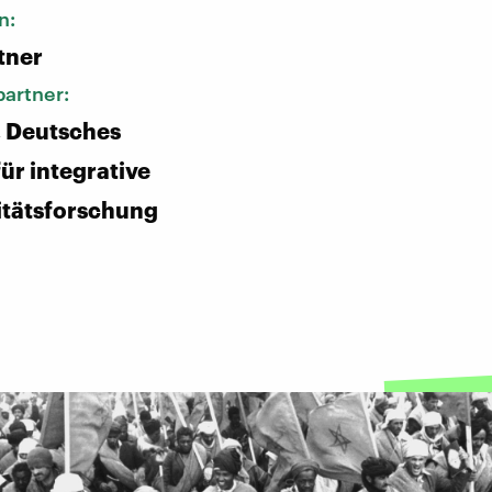
n:
tner
artner:
, Deutsches
ür integrative
itätsforschung