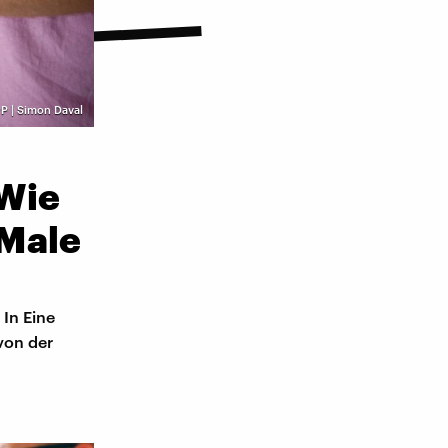
P | Simon Daval
Wie
 Male
 In Eine
von der