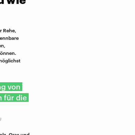
er Rehe,
brennbare
en,
können.
 möglichst
ng von
 für die
g
olz, Gras und