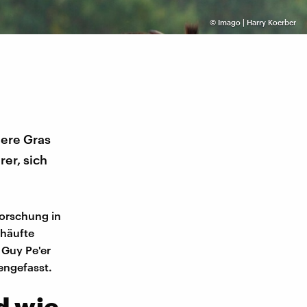
©
Imago | Harry Koerber
ere Gras
er, sich
forschung in
ehäufte
 Guy Pe'er
ngefasst.
d wie