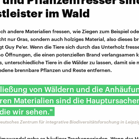
tleister im Wald
auch andere Materialien fressen, wie Ziegen zum Beispiel od
cht nur Gras, sondern auch holziges Material, also dieses 
gt Guy Pe'er. Wenn die Tiere sich durch das Unterholz fress
o Öffnungen, die einen potenziellen Brand verlangsamen 
s, unterschiedliche Tiere in die Wälder zu lassen, damit sie
iedene brennbare Pflanzen und Reste entfernen.
hließung von Wäldern und die Anhäufu
en Materialien sind die Hauptursachen
 die wir sehen."
Deutsches Zentrum für integrative Biodiversitätsforschung in Leipzi
imawandel gebe es häufiger Trockenperioden. Wenn das H