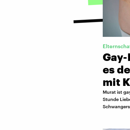
Elternscha
Gay-
es d
mit K
Murat ist ga
Stunde Liebe
Schwangersc