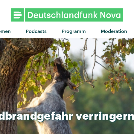
emen
Podcasts
Programm
Moderation
dbrandgefahr
verringer