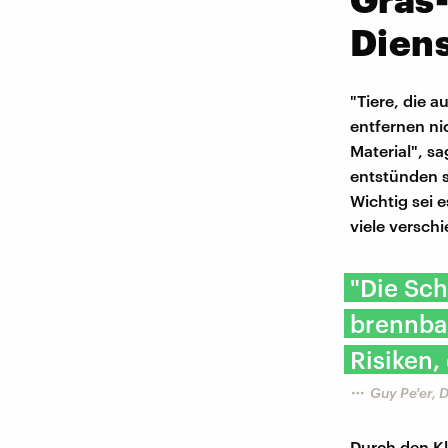
Diens
"Tiere, die 
entfernen ni
Material", sa
entstünden s
Wichtig sei e
viele versch
"Die Sc
brennbar
Risiken,
Guy Pe'er, 
Durch den Kl