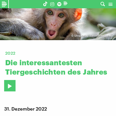
©
Unsplash / Jamie Haughton
2022
Die
interessantesten
Tiergeschichten
des
Jahres
31. Dezember 2022