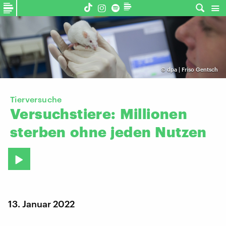
©
dpa | Friso Gentsch
Tierversuche
Versuchstiere:
Millionen
sterben
ohne
jeden
Nutzen
13. Januar 2022