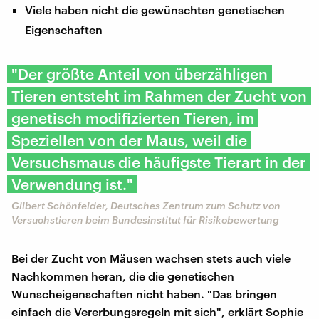
Viele haben nicht die gewünschten genetischen
Eigenschaften
"Der größte Anteil von überzähligen
Tieren entsteht im Rahmen der Zucht von
genetisch modifizierten Tieren, im
Speziellen von der Maus, weil die
Versuchsmaus die häufigste Tierart in der
Verwendung ist."
Gilbert Schönfelder, Deutsches Zentrum zum Schutz von
Versuchstieren beim Bundesinstitut für Risikobewertung
Bei der Zucht von Mäusen wachsen stets auch viele
Nachkommen heran, die die genetischen
Wunscheigenschaften nicht haben. "Das bringen
einfach die Vererbungsregeln mit sich", erklärt Sophie