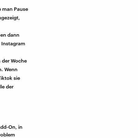
ge man Pause
gezeigt,
nen dann
n Instagram
n der Woche
en. Wenn
iktok sie
le der
Add-On, in
Problem