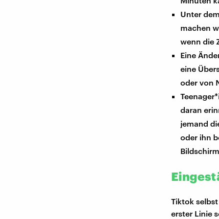
Minuten k
Unter dem 
machen wi
wenn die Z
Eine Ände
eine Über
oder von N
Teenager*
daran erin
jemand die
oder ihn b
Bildschirm
Eingest
Tiktok selbs
erster Linie 