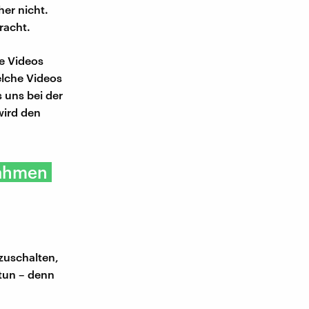
er nicht.
racht.
e Videos
elche Videos
 uns bei der
wird den
nahmen
zuschalten,
 tun – denn