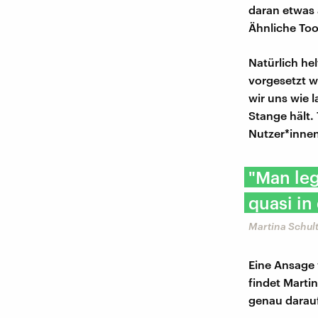
daran etwas 
Ähnliche Too
Natürlich he
vorgesetzt w
wir uns wie 
Stange hält.
Nutzer*inne
"Man le
quasi in
Martina Schul
Eine Ansage 
findet Martin
genau darauf