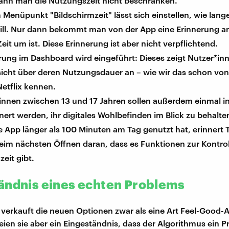
ann man die Nutzungszeit nicht beschränken.
Menüpunkt "Bildschirmzeit" lässt sich einstellen, wie lan
ll. Nur dann bekommt man von der App eine Erinnerung an
eit um ist. Diese Erinnerung ist aber nicht verpflichtend.
rung im Dashboard wird eingeführt: Dieses zeigt Nutzer*in
sicht über deren Nutzungsdauer an – wie wir das schon vo
etflix kennen.
innen zwischen 13 und 17 Jahren sollen außerdem einmal i
nert werden, ihr digitales Wohlbefinden im Blick zu behalt
 App länger als 100 Minuten am Tag genutzt hat, erinnert T
eim nächsten Öffnen daran, dass es Funktionen zur Kontrol
zeit gibt.
ändnis eines echten Problems
t verkauft die neuen Optionen zwar als eine Art Feel-Good-
seien sie aber ein Eingeständnis, dass der Algorithmus ein 