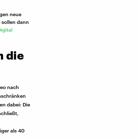
agen neue
e sollen dann
igital
n die
deo nach
inschränken
en dabei: Die
chließt,
iger als 40