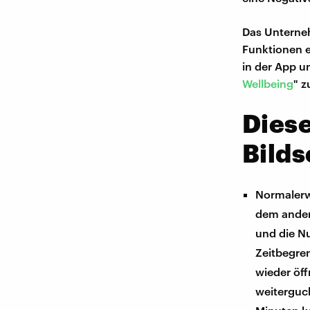
Das Unterne
Funktionen e
in der App u
Wellbeing
" z
Diese
Bilds
Normalerw
dem ander
und die N
Zeitbegren
wieder öff
weiterguck