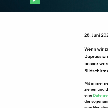
28. Juni 20
Wenn wir z
Depressione
besser werd
Bildschirmz
Mit immer ne
ziehen und d
eine
Datenre
der sogenann
eine Negativs