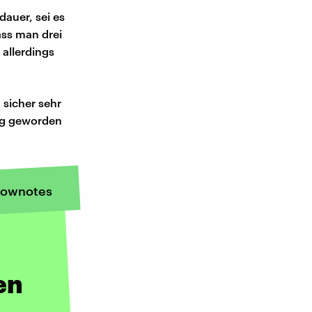
auer, sei es
ass man drei
allerdings
 sicher sehr
tig geworden
ownotes
en