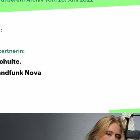
n:
artnerin:
chulte,
andfunk Nova