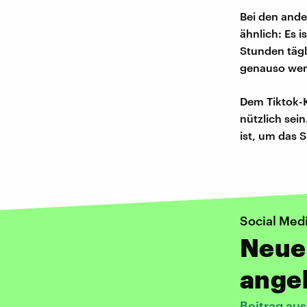
Bei den ande
ähnlich: Es 
Stunden tägl
genauso weni
Dem Tiktok-K
nützlich sei
ist, um das 
Social Med
Neue 
angeb
Beitrag au