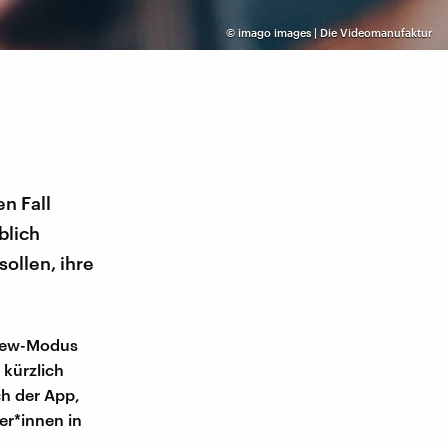
©
imago images | Die Videomanufaktur
n Fall
blich
ollen, ihre
View-Modus
 kürzlich
ch der App,
er*innen in