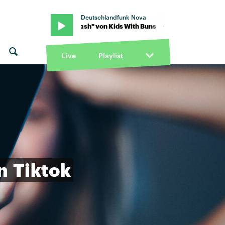
Deutschlandfunk Nova
ns · "car crash" von Kids With Buns · "car crash" von Kids With Bun
Live
Playlist
n
Tiktok