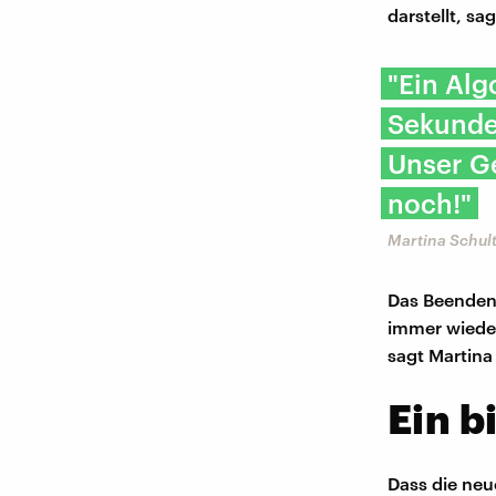
darstellt, s
"Ein Alg
Sekunden
Unser Ge
noch!"
Martina Schul
Das Beenden 
immer wieder
sagt Martina
Ein b
Dass die neu