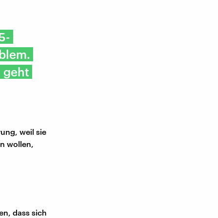
5-
oblem.
 geht
ung, weil sie
n wollen,
en, dass sich