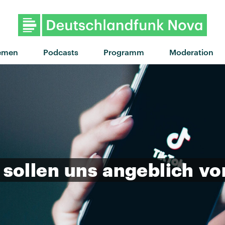
"car crash" von Kids With Bu
emen
Podcasts
Programm
Moderation
sollen
uns
angeblich
vo