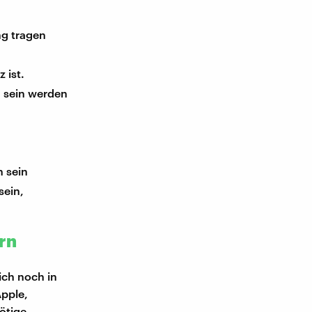
ng tragen
 ist.
n sein werden
n sein
sein,
rn
ich noch in
Apple,
ötige