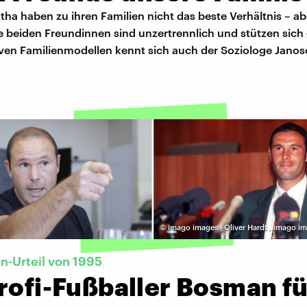
ha haben zu ihren Familien nicht das beste Verhältnis – ab
e beiden Freundinnen sind unzertrennlich und stützen sich
tiven Familienmodellen kennt sich auch der Soziologe Jano
©
imago images | Oliver Hardt
,
imago im
-Urteil von 1995
rofi-Fußballer Bosman fü