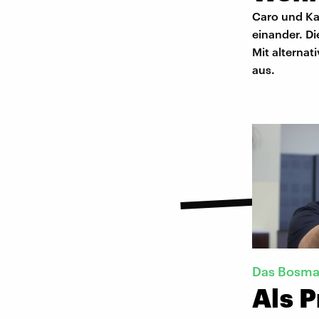
Caro und Kat
einander. Di
Mit alterna
aus.
Das Bosman
Als P