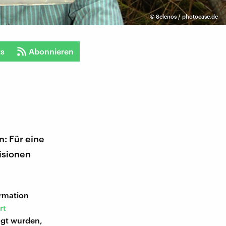
©
Selenos / photocase.de
ts
Abonnieren
n: Für eine
isionen
ormation
rt
agt wurden,