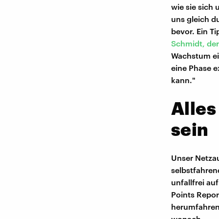
wie sie sich
uns gleich du
bevor. Ein T
Schmidt, der
Wachstum ein
eine Phase 
kann."
Alles
sein
Unser Netzaut
selbstfahren
unfallfrei a
Points Repo
herumfahre
wonach