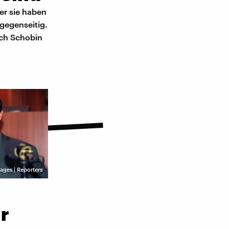
er sie haben
 gegenseitig.
sch Schobin
ages | Reporters
r