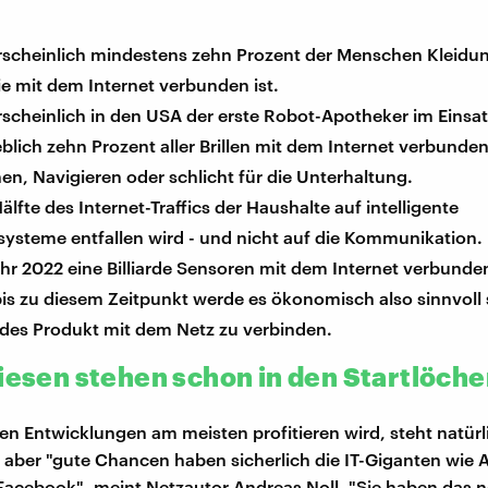
scheinlich mindestens zehn Prozent der Menschen Kleidu
e mit dem Internet verbunden ist.
cheinlich in den USA der erste Robot-Apotheker im Einsatz
lich zehn Prozent aller Brillen mit dem Internet verbunde
en, Navigieren oder schlicht für die Unterhaltung.
älfte des Internet-Traffics der Haushalte auf intelligente
systeme entfallen wird - und nicht auf die Kommunikation.
hr 2022 eine Billiarde Sensoren mit dem Internet verbunde
is zu diesem Zeitpunkt werde es ökonomisch also sinnvoll 
edes Produkt mit dem Netz zu verbinden.
Riesen stehen schon in den Startlöche
en Entwicklungen am meisten profitieren wird, steht natürl
 aber "gute Chancen haben sicherlich die IT-Giganten wie 
acebook", meint Netzautor Andreas Noll. "Sie haben das n