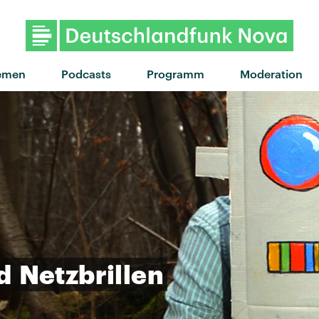
"Hot Damn" von Daði Freyr · 
emen
Podcasts
Programm
Moderation
d
Netzbrillen