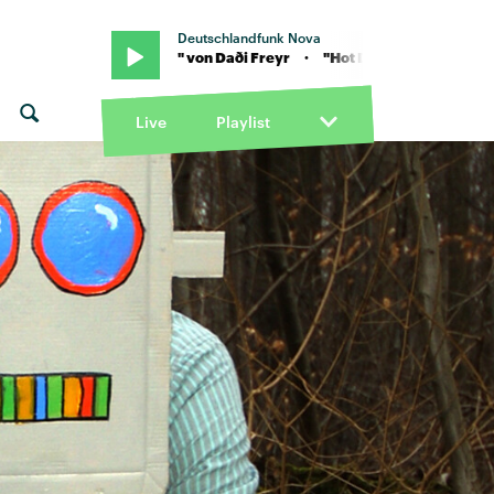
Deutschlandfunk Nova
"Hot Damn" von Daði Freyr · "Hot Damn" von Daði Freyr
Live
Playlist