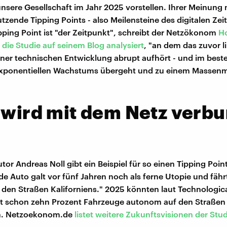
 unsere Gesellschaft im Jahr 2025 vorstellen. Ihrer Meinung
tzende Tipping Points - also Meilensteine des digitalen Zeit
ipping Point ist "der Zeitpunkt", schreibt der Netzökonom
Ho
 die Studie auf seinem Blog analysiert
, "an dem das zuvor l
er technischen Entwicklung abrupt aufhört - und im besten 
exponentiellen Wachstums übergeht und zu einem Massen
 wird mit dem Netz verb
or Andreas Noll gibt ein Beispiel für so einen Tipping Poin
de Auto galt vor fünf Jahren noch als ferne Utopie und fähr
uf den Straßen Kaliforniens." 2025 könnten laut Technologic
rt schon zehn Prozent Fahrzeuge autonom auf den Straßen
n. Netzoekonom.de
listet weitere Zukunftsvisionen der Stud