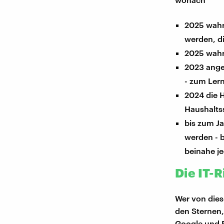
2025 wahr
werden, di
2025 wahrs
2023 angeb
- zum Lern
2024 die H
Haushalts
bis zum Ja
werden - b
beinahe j
Die IT-
Wer von dies
den Sternen,
Google und F