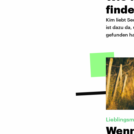
find
Kim liebt S
ist dazu da,
gefunden ha
Lieblings
Wenn