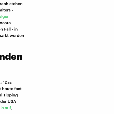
 nach stehen
alters -
lger
ineare
Fall - in
markt werden
unden
t: "Das
t heute fast
al Tipping
 der USA
ie auf
,