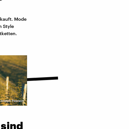
rkauft. Mode
n Style
tketten.
 Joseph Pearson
 sind