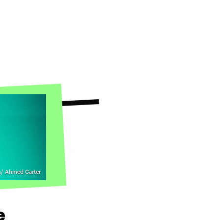
h/ Ahmed Carter
e