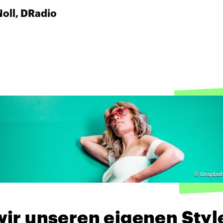
oll, DRadio
©
Unsplas
wir unseren eigenen Styl