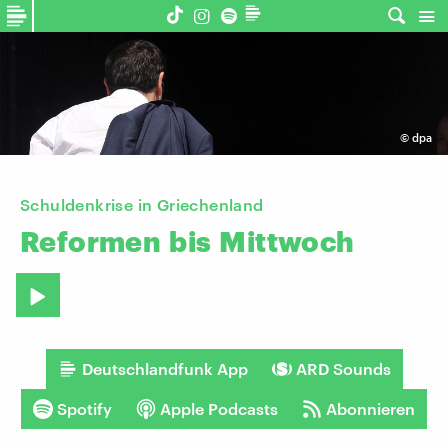
©
dpa
Schuldenkrise in Griechenland
Reformen
bis
Mittwoch
Deutschlandfunk App
ARD Sounds
Spotify
Apple Podcasts
Abonnieren