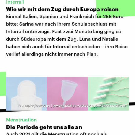
Interrail
Wie wir mit dem Zug durch Europa reisen
Einmal Italien, Spanien und Frankreich für 255 Euro
bitte: Sarina war nach ihrem Schulabschluss mit
Interrail unterwegs. Fast zwei Monate lang ging es
durch Südeuropa mit dem Zug. Luna und Natalie
haben sich auch für Interrail entschieden – ihre Reise
verlief allerdings nicht immer nach Plan.
©
unsplas/natracare | pexels/nataliya vaitkevich | pexels/anna shvets
Menstruation
Die Periode geht uns alle an
Auch 2021 gilt die Menstruation oft noch als