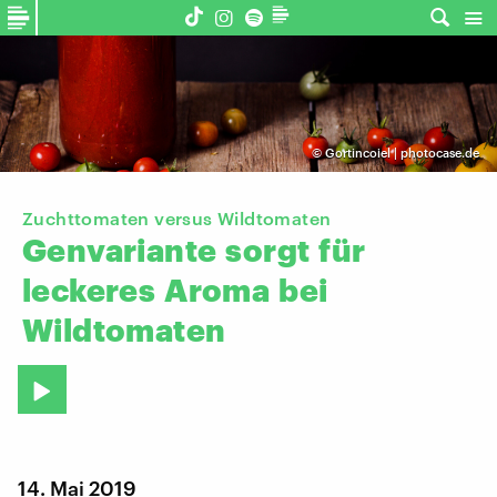
©
Gortincoiel | photocase.de
Zuchttomaten versus Wildtomaten
Genvariante
sorgt
für
leckeres
Aroma
bei
Wildtomaten
14. Mai 2019