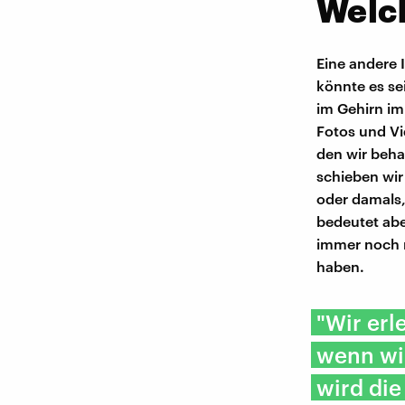
Welc
Eine andere 
könnte es se
im Gehirn im
Fotos und Vi
den wir beha
schieben wir
oder damals,
bedeutet abe
immer noch 
haben.
"Wir erl
wenn wi
wird die