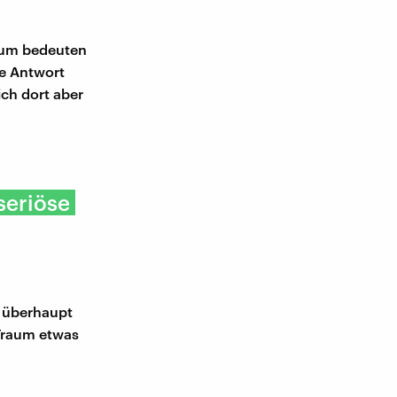
aum bedeuten
se Antwort
ch dort aber
seriöse
r überhaupt
 Traum etwas