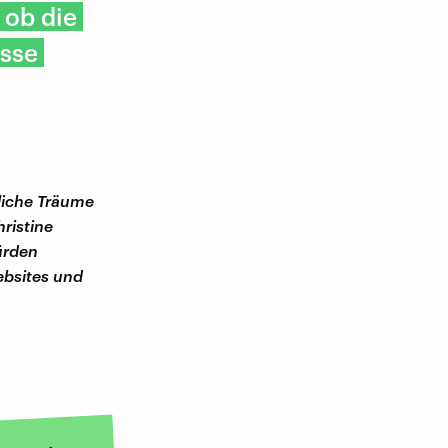
 ob die
sse
liche Träume
ristine
ürden
ebsites und