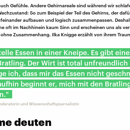
uch Gefühle. Andere Gehirnareale sind während wir schlaf
Wachzustand: So zum Beispiel der Teil des Gehirns, der dafü
aufeinander aufbauen und logisch zusammenpassen. Desha
e oft im Nachhinein kaum Sinn und erscheinen uns als ver
 ohne Zusammenhang. Ilka Knigge erzählt von ihrem Trau
telle Essen in einer Kneipe. Es gibt ein
ratling. Der Wirt ist total unfreundlich 
e ich, dass mir das Essen nicht gesch
aufhin beginnt er, mich mit den Bratlin
n."
oderatorin und Wissenschaftsjournalistin
me deuten