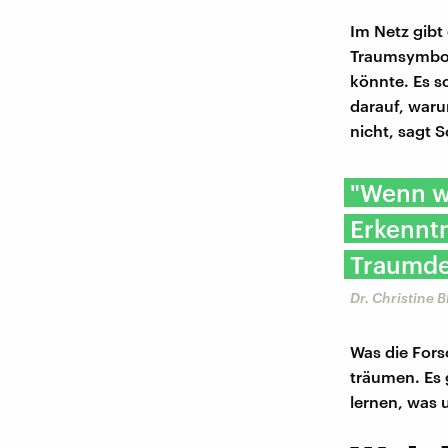
Im Netz gib
Traumsymbol
könnte. Es s
darauf, waru
nicht, sagt S
"Wenn wi
Erkenntn
Traumdeu
Dr. Christine 
Was die Fors
träumen. Es 
lernen, was 