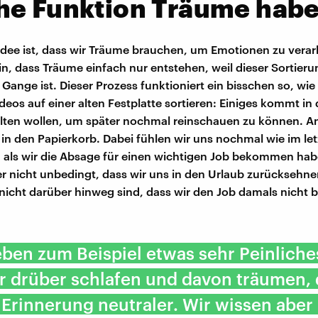
he Funktion Träume hab
Idee ist, dass wir Träume brauchen, um Emotionen zu verar
in, dass Träume einfach nur entstehen, weil dieser Sortier
 Gange ist. Dieser Prozess funktioniert ein bisschen so, wi
deos auf einer alten Festplatte sortieren: Einiges kommt in
lten wollen, um später nochmal reinschauen zu können. An
 in den Papierkorb. Dabei fühlen wir uns nochmal wie im le
 als wir die Absage für einen wichtigen Job bekommen hab
r nicht unbedingt, dass wir uns in den Urlaub zurücksehne
nicht darüber hinweg sind, dass wir den Job damals nich
eben zum Beispiel etwas sehr Peinliche
r drüber schlafen und davon träumen,
 Erinnerung neutraler. Wir wissen aber 