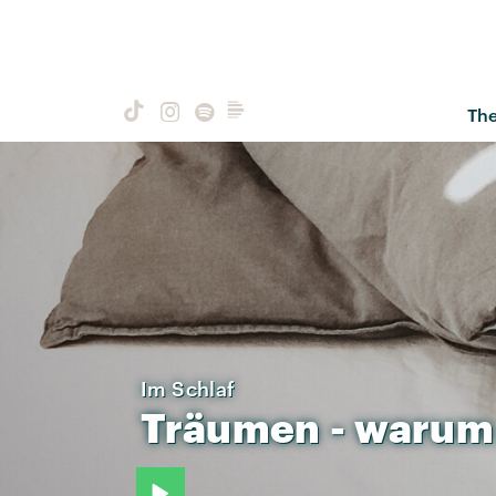
Th
Im Schlaf
Träumen
-
warum