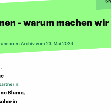
Sh
men - warum machen wir
s unserem Archiv vom 23. Mai 2023
n:
ge
artnerin:
tine Blume,
scherin