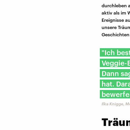
durchleben a
aktiv als im 
Ereignisse 
unsere Träum
Geschichten
"Ich bes
Veggie-B
Dann sag
hat. Dar
bewerfe
Ilka Knigge, M
Träu