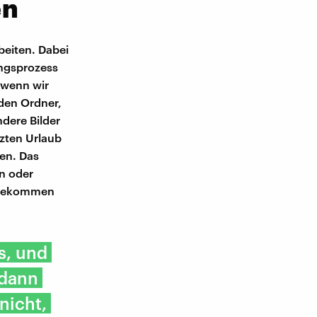
en
beiten. Dabei
ungsprozess
e wenn wir
 den Ordner,
dere Bilder
tzten Urlaub
en. Das
n oder
t bekommen
s, und
 dann
nicht,