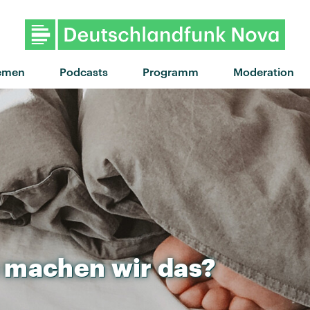
"Wicked games" von The Week
emen
Podcasts
Programm
Moderation
machen
wir
das?