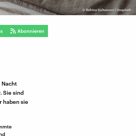
©
Rehina Sultanova | Unsplash
ts
Abonnieren
e Nacht
. Sie sind
r haben sie
immte
und