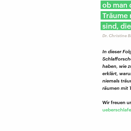
ob man d
Träume 
sind, di
Dr. Christine 
In dieser Fo
Schlafforsch
haben, wie z
erklärt, war
niemals trä
räumen mit 
Wir freuen 
ueberschlaf