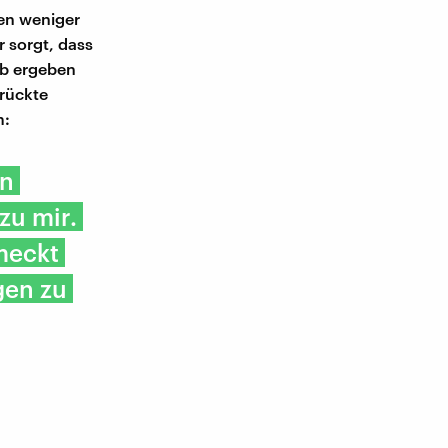
en weniger
r sorgt, dass
lb ergeben
rückte
m:
en
zu mir.
meckt
gen zu