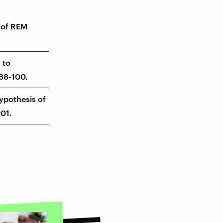
y of REM
 to
 88-100.
ypothesis of
901.