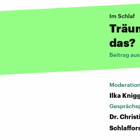
Im Schlaf
Träu
das?
Beitrag au
Moderatio
Ilka Knig
Gesprächsp
Dr. Chris
Schlaffor