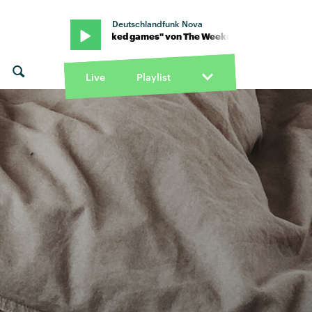
Deutschlandfunk Nova
nd · "Wicked games" von The Weeknd · "Wicked games" von The
Live
Playlist