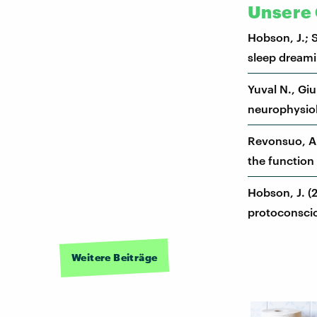
Unsere 
Hobson, J.; 
sleep dreami
Yuval N., Gi
neurophysiol
Revonsuo, A.
the function
Hobson, J. (
protoconscio
Weitere Beiträge