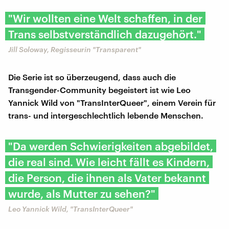
"Wir wollten eine Welt schaffen, in der
Trans selbstverständlich dazugehört."
Jill Soloway, Regisseurin "Transparent"
Die Serie ist so überzeugend, dass auch die
Transgender-Community begeistert ist wie Leo
Yannick Wild von "TransInterQueer", einem Verein für
trans- und intergeschlechtlich lebende Menschen.
"Da werden Schwierigkeiten abgebildet,
die real sind. Wie leicht fällt es Kindern,
die Person, die ihnen als Vater bekannt
wurde, als Mutter zu sehen?"
Leo Yannick Wild, "TransInterQueer"