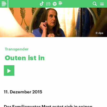
©
dpa
Transgender
Outen
ist
in
11. Dezember 2015
Der Familienvater Mort outet sich in seinen