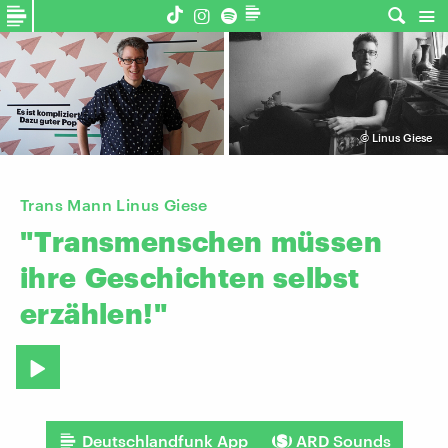
©
Linus Giese
Trans Mann Linus Giese
"Transmenschen
müssen
ihre
Geschichten
selbst
erzählen!"
Deutschlandfunk App
ARD Sounds