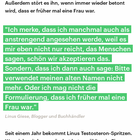
Außerdem stört es ihn, wenn immer wieder betont
wird, dass er früher mal eine Frau war.
"Ich merke, dass ich manchmal auch als
anstrengend angesehen werde, weil es
mir eben nicht nur reicht, das Menschen
sagen, schön wir akzeptieren das.
Sondern, dass ich dann auch sage: Bitte
verwendet meinen alten Namen nicht
mehr. Oder ich mag nicht die
Formulierung, dass ich früher mal eine
Frau war."
Linus Giese, Blogger und Buchhändler
Seit einem Jahr bekommt Linus Testosteron-Spritzen.