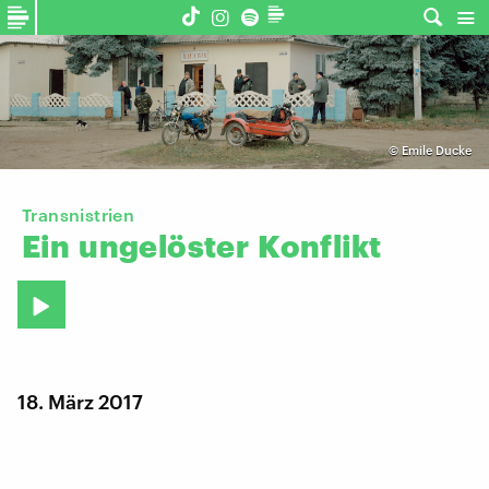
©
Emile Ducke
Transnistrien
Ein
ungelöster
Konflikt
18. März 2017