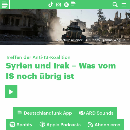
©
picture alliance | AP Photo | Asmaa Waguih
Treffen der Anti-IS-Koalition
Syrien
und
Irak
–
Was
vom
IS
noch
übrig
ist
Deutschlandfunk App
ARD Sounds
Spotify
Apple Podcasts
Abonnieren