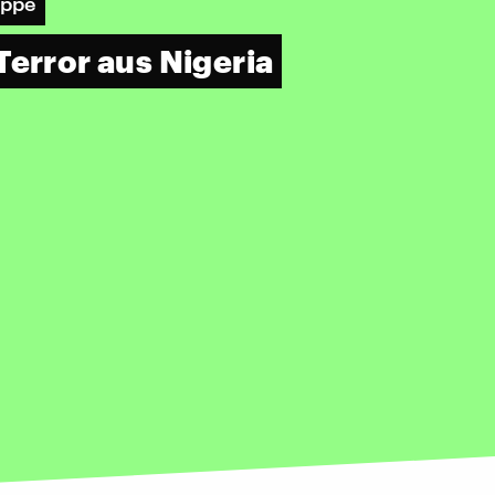
uppe
Terror aus Nigeria