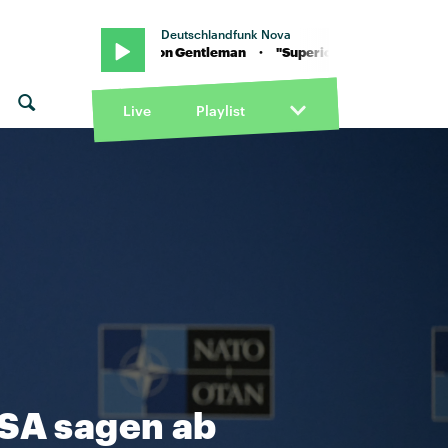
Deutschlandfunk Nova
uperior" von Gentleman · "Superior" von Gentleman
Live
Playlist
USA sagen ab