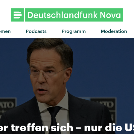
"Superior" von Gentleman · "S
emen
Podcasts
Programm
Moderation
 treffen sich – nur die 