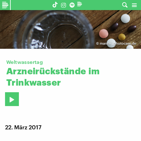
©
marshi | photocase.de
Weltwassertag
Arzneirückstände
im
Trinkwasser
22. März 2017