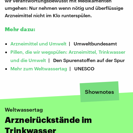
wir verantwortungsbewusst mit Medikamenten
umgehen: Nur nehmen wenn nötig und überflüssige
Arzneimittel nicht im Klo runterspülen.
Mehr dazu:
Arzneimittel und Umwelt
| Umweltbundesamt
Pillen, die wir wegspülen: Arzneimittel, Trinkwasser
und die Umwelt
| Den Spurenstoffen auf der Spur
Mehr zum Weltwassertag
| UNESCO
Shownotes
Weltwassertag
Arzneirückstände im
Trinkwasser