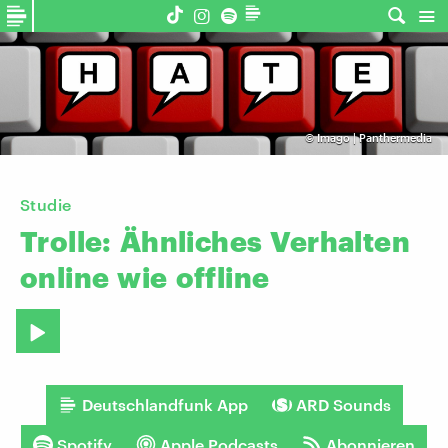
©
Imago | Panthermedia
Studie
Trolle:
Ähnliches
Verhalten
online
wie
offline
Deutschlandfunk App
ARD Sounds
Spotify
Apple Podcasts
Abonnieren