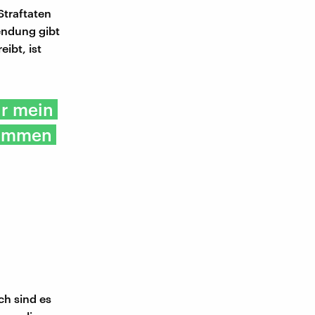
Straftaten
endung gibt
eibt, ist
ür mein
sammen
ch sind es