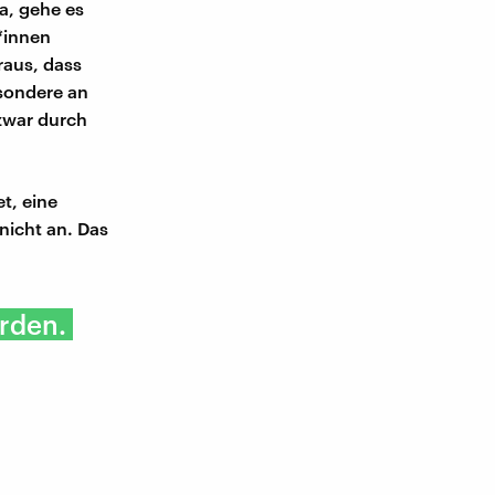
ia, gehe es
*innen
raus, dass
esondere an
 zwar durch
t, eine
 nicht an. Das
erden.