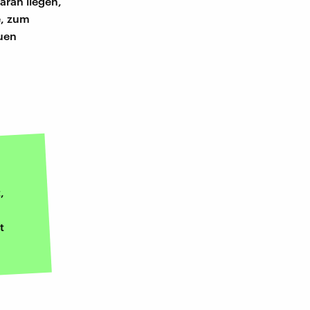
aran liegen,
e, zum
auen
,
t