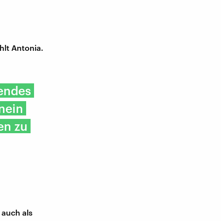
hlt Antonia.
nendes
nein
en zu
 auch als