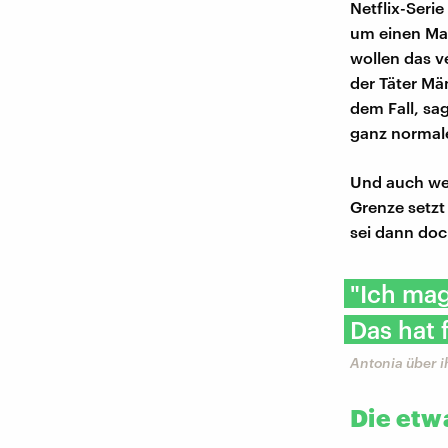
Netflix-Serie
um einen Man
wollen das v
der Täter Mä
dem Fall, sag
ganz normale
Und auch wen
Grenze setzt 
sei dann doch
"Ich mag
Das hat 
Antonia über i
Die etw