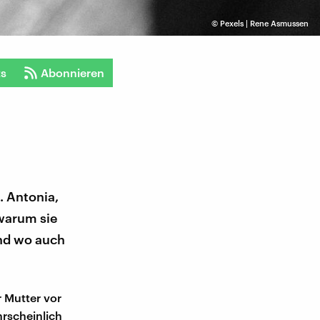
©
Pexels | Rene Asmussen
ts
Abonnieren
. Antonia,
 warum sie
nd wo auch
 Mutter vor
rscheinlich