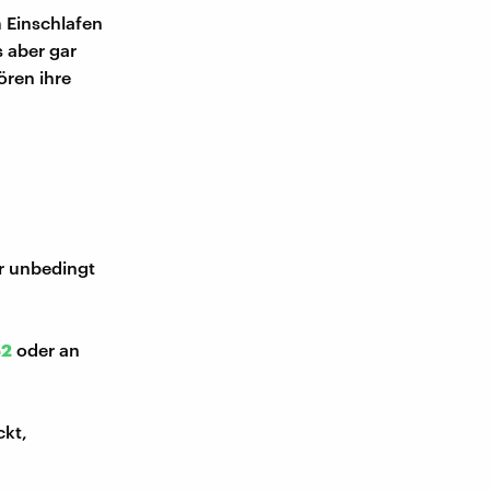
m Einschlafen
s aber gar
ören ihre
ir unbedingt
52
oder an
ckt,