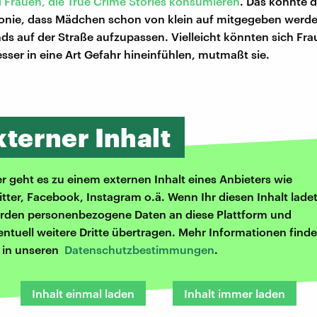
Frauen, die True Crime Stories konsumieren
. Das könnte d
onie, dass Mädchen schon von klein auf mitgegeben werd
nds auf der Straße aufzupassen. Vielleicht könnten sich Fr
ser in eine Art Gefahr hineinfühlen, mutmaßt sie.
xterner Inhalt
er geht es zu einem externen Inhalt eines Anbieters wie
itter, Facebook, Instagram o.ä. Wenn Ihr diesen Inhalt ladet
rden personenbezogene Daten an diese Plattform und
entuell weitere Dritte übertragen. Mehr Informationen finde
r in unseren
Datenschutzbestimmungen
.
Inhalt einmal laden
Inhalt immer laden