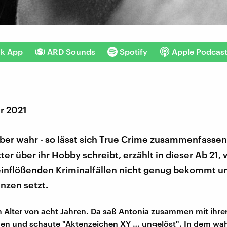
nk App
ARD Sounds
Spotify
Apple Podcas
r 2021
ber wahr - so lässt sich True Crime zusammenfassen
tter über ihr Hobby schreibt, erzählt in dieser Ab 21,
einflößenden Kriminalfällen nicht genug bekommt u
enzen setzt.
 Alter von acht Jahren. Da saß Antonia zusammen mit ihrer
en und schaute "Aktenzeichen XY … ungelöst". In dem wah