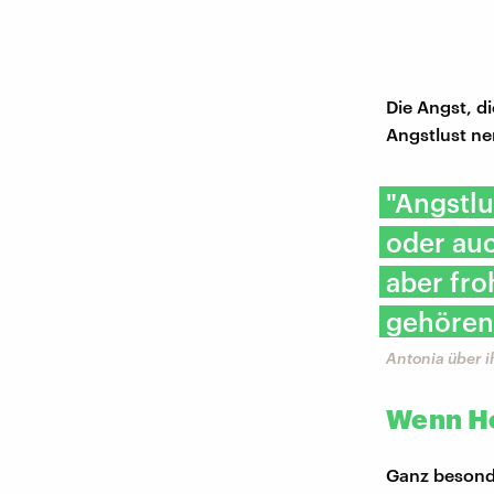
Die Angst, di
Angstlust ne
"Angstlu
oder au
aber fro
gehören
Antonia über i
Wenn Ho
Ganz besonde