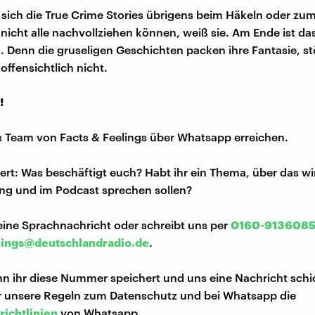
 sich die True Crime Stories übrigens beim Häkeln oder zu
 nicht alle nachvollziehen können, weiß sie. Am Ende ist da
g. Denn die gruseligen Geschichten packen ihre Fantasie, st
offensichtlich nicht.
!
s Team von Facts & Feelings über Whatsapp erreichen.
iert: Was beschäftigt euch? Habt ihr ein Thema, über das w
ng und im Podcast sprechen sollen?
eine Sprachnachricht oder schreibt uns per
0160-913608
lings@deutschlandradio.de
.
n ihr diese Nummer speichert und uns eine Nachricht schi
hr unsere Regeln zum Datenschutz und bei Whatsapp die
richtlinien
von Whatsapp.