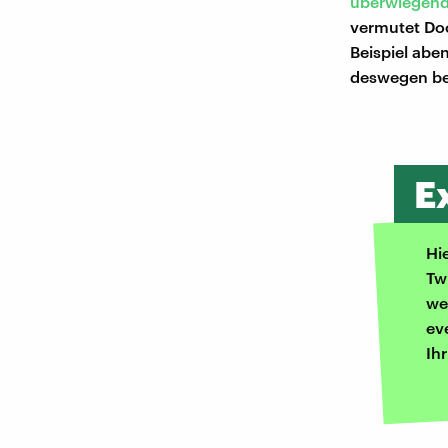
überwiegend 
vermutet Do
Beispiel abe
deswegen bes
E
Hi
Tw
we
ev
Ih