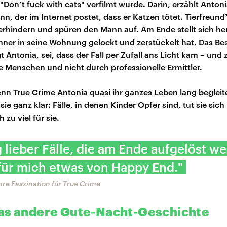
 "Don’t fuck with cats" verfilmt wurde. Darin, erzählt Anton
n, der im Internet postet, dass er Katzen tötet. Tierfreund
erhindern und spüren den Mann auf. Am Ende stellt sich he
nner in seine Wohnung gelockt und zerstückelt hat. Das B
t Antonia, sei, dass der Fall per Zufall ans Licht kam – und
 Menschen und nicht durch professionelle Ermittler.
n True Crime Antonia quasi ihr ganzes Leben lang begleite
sie ganz klar: Fälle, in denen Kinder Opfer sind, tut sie sich
 zu viel für sie.
 lieber Fälle, die am Ende aufgelöst w
für mich etwas von Happy End."
hre Faszination für True Crime
as andere Gute-Nacht-Geschichte