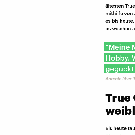
ältesten Tru
mithilfe von
es bis heute
inzwischen a
"Meine M
Hobby. 
geguckt
Antonia über i
True
weibl
Bis heute ta