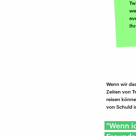
Tw
we
ev
Ih
Wenn wir das
Zeiten von T
reisen könne
von Schuld i
"Wenn ic