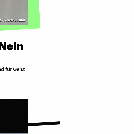
s / Anete Lusina
Nein
d für Geist