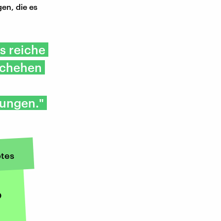
gen, die es
s reiche
schehen
dungen."
tes
?