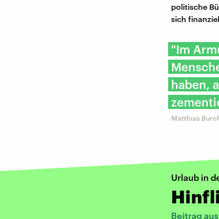
politische B
sich finanzi
​"Im Arm
Mensche
haben, a
zementie
Matthias Burc
Urlaub in d
Hinfl
Beitrag aus