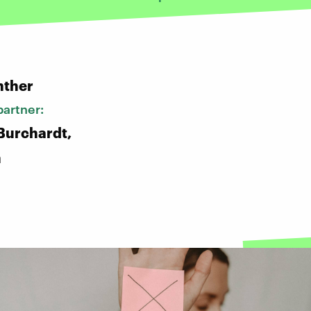
:
nther
artner:
Burchardt,
h