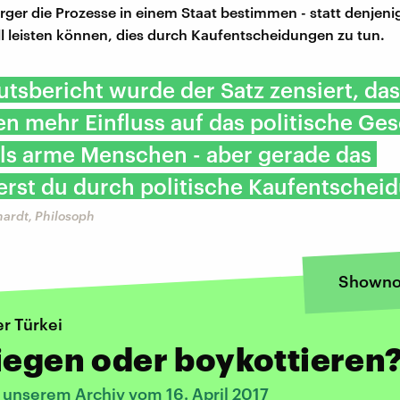
ürger die Prozesse in einem Staat bestimmen - statt denjeni
ell leisten können, dies durch Kaufentscheidungen zu tun.
utsbericht wurde der Satz zensiert, das
n mehr Einfluss auf das politische Ge
ls arme Menschen - aber gerade das
rst du durch politische Kaufentschei
hardt, Philosoph
Showno
er Türkei
iegen oder boykottieren
 unserem Archiv vom 16. April 2017