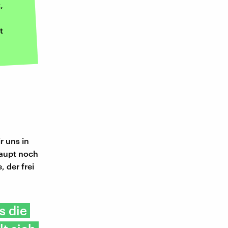
,
t
r uns in
haupt noch
 der frei
s die