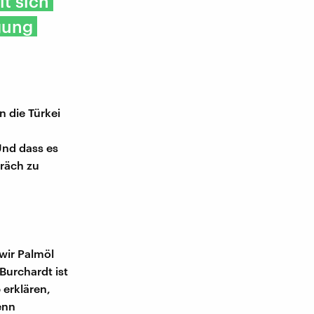
t sich
gung
n die Türkei
Und dass es
präch zu
wir Palmöl
Burchardt ist
erklären,
enn