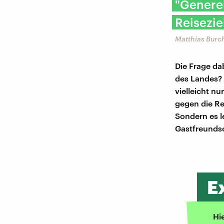
"Generel
Reisezie
Matthias Burc
Die Frage dab
des Landes? 
vielleicht n
gegen die Re
Sondern es l
Gastfreundsc
E
Hi