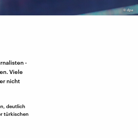
©
dpa
nalisten -
en. Viele
er nicht
en, deutlich
r türkischen