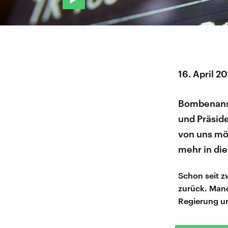
16. April 2
Bombenansc
und Präside
von uns möc
mehr in die
Schon seit zw
zurück. Manc
Regierung un