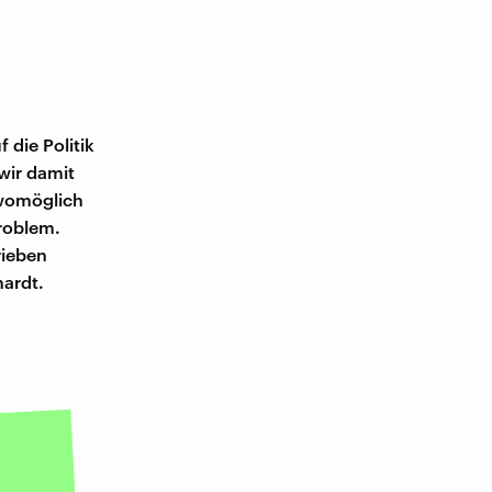
 die Politik
wir damit
 womöglich
roblem.
rieben
hardt.