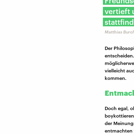
Freunds
vertieft
stattfind
Matthias Burc
Der Philosoph
entscheiden.
möglicherwei
vielleicht au
kommen.
Entmach
Doch egal, o
boykottieren
der Meinung:
entmachten w