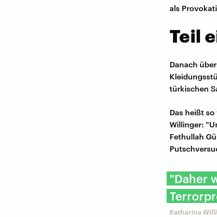
als Provokat
Teil 
Danach übers
Kleidungsstü
türkischen S
Das heißt so
Willinger: "U
Fethullah Gü
Putschversuc
"Daher 
Terrorp
Katharina Will