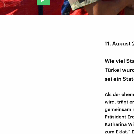
11. August 
Wie viel St
Türkei wur
sei ein St
Als der ehem
wird, trägt e
gemeinsam m
Präsident Er
Katharina Wi
zum Eklat." 