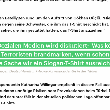
en Beteiligten rund um den Auftritt von Gökhan Güçlü. "Hie
n gegen seine Schwester, die ihm das T-Shirt geschickt hat
seher, die ihm gestattet hatten, das T-Shirt anzuziehen."
Sozialen Medien wird diskutiert: 'Was 
 Terroristen brandmarken, wenn schon
 Sache wir ein Slogan-T-Shirt ausreich
linger, Deutschlandfunk-Nova-Korrespondentin in der Türkei​
spondentin Katharina Willinger empfiehlt in diesem Fall au
uristen unnötige Risiken oder Provokationen beim Türkei
nd darunter fällt in der aktuellen politischen Lage offenba
T-Shirts.