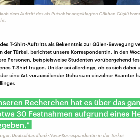
 Nach dem Auftritt des als Putschist angeklagten Gökhan Güçlü ko
ht.
des T-Shirt-Auftritts als Bekenntnis zur Gülen-Bewegung ve
 in der Türkei, berichtet unsere Korrespondentin. In den W
ere Personen, beispielsweise Studenten vorübergehend f
jenes T-Shirt trugen. Unklar sei allerdings, ob es sich dabei
er eine Art vorauseilender Gehorsam einzelner Beamter ha
llinger.
nseren Recherchen hat es über das ga
 etwa 30 Festnahmen aufgrund eines He
egeben."
linger, Deutschlandfunk-Nova-Korrespondentin in der Türkei​