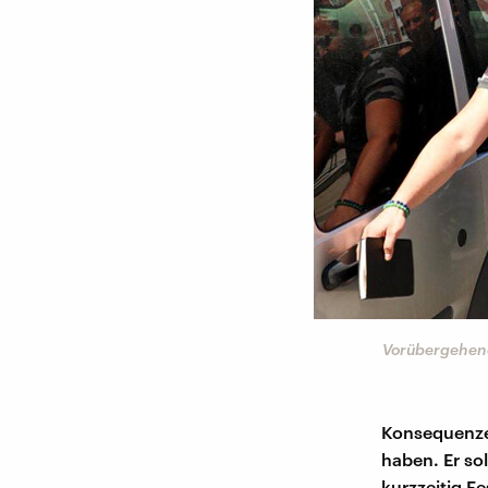
Vorübergehend
Konsequenzen
haben. Er so
kurzzeitig F