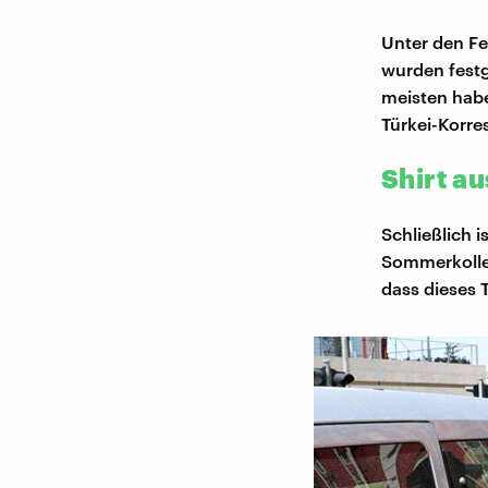
Unter den F
wurden festg
meisten habe
Türkei-Korre
Shirt a
Schließlich i
Sommerkollek
dass dieses 