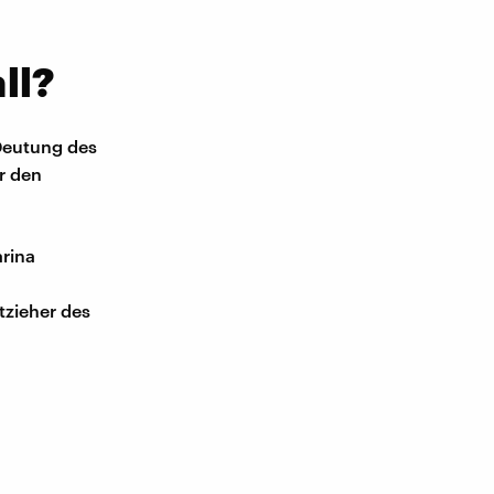
ll?
 Deutung des
r den
arina
tzieher des