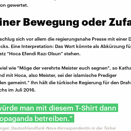
ion gewertet.
einer Bewegung oder Zufa
chlug sich vor allem die regierungsnahe Presse mit einer
cks. Eine Interpretation: Das Wort könnte als Abkürzung fü
atz "Hoca Efendi Razı Olsun" stehen.
 viel wie "Möge der verehrte Meister euch segnen", so Kath
nd mit Hoca, also Meister, sei der islamische Prediger
len gemeint." Ihn hält die türkische Regierung für den Drah
hs im Juli 2016.
würde man mit diesem T-Shirt dann
ropaganda betreiben."
inger, Deutschlandfunk-Nova-Korrespondentin in der Türkei