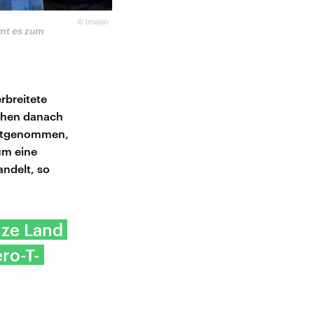
©
imago
mmt es zum
rbreitete
ochen danach
estgenommen,
 um eine
ndelt, so
nze Land
ro-T-