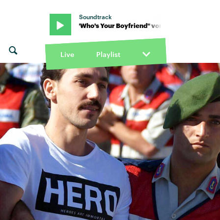
Soundtrack
Otis · "Who's Your Boyfriend" von Royel Otis · "Who's Your Boyfrien
Live
Playlist