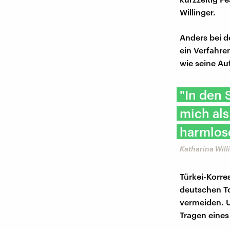
Willinger.
Anders bei d
ein Verfahre
wie seine Auf
"In den 
mich als
harmlose
​Katharina Wil
Türkei-Korre
deutschen To
vermeiden. U
Tragen eines 