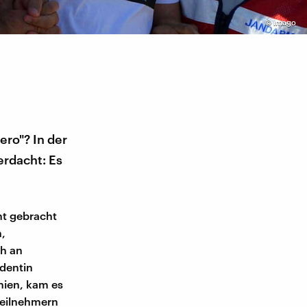
©
imago
ero"? In der
rdacht: Es
ht gebracht
n,
h an
ndentin
chien, kam es
teilnehmern