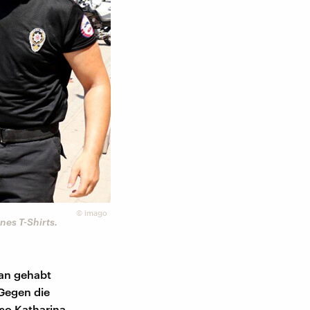
©
imago
es T-Shirts.
han gehabt
 Gegen die
so Katharina