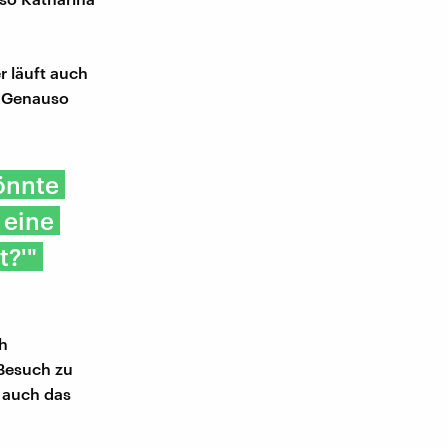
r läuft auch
. Genauso
könnte
 eine
t?'"
ch
-Besuch zu
r auch das