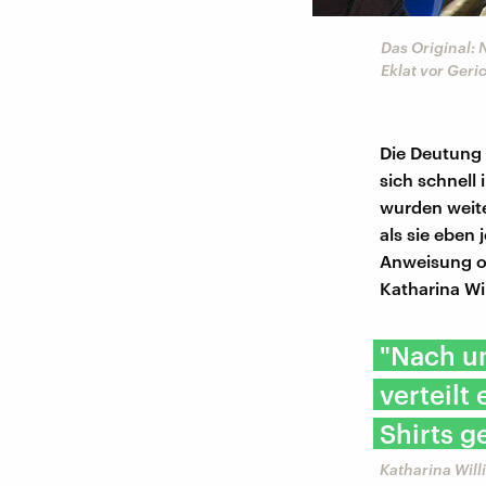
Das Original:
Eklat vor Geric
Die Deutung 
sich schnell
wurden weit
als sie eben 
Anweisung od
Katharina Wi
"Nach u
verteilt
Shirts g
​Katharina Wil