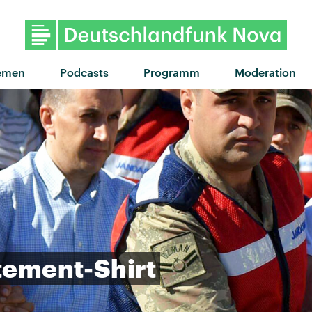
"Who's Your Boyfriend" von Royel 
emen
Podcasts
Programm
Moderation
tement-Shirt