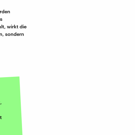
erden
s
, wirkt die
en, sondern
,
t