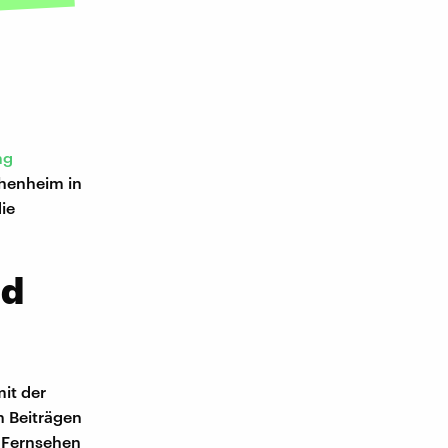
ng
ohenheim in
ie
nd
it der
n Beiträgen
m Fernsehen