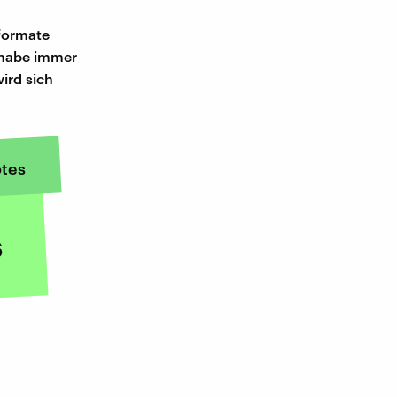
formate
 habe immer
ird sich
tes
s