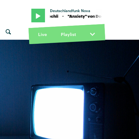
Deutschlandfunk Nova
iety" von Doechii · "Anxiety" von Doechii
Live
Playlist