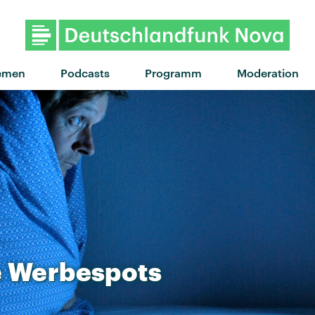
"Anxiety" von Doechii · "Anx
emen
Podcasts
Programm
Moderation
e
Werbespots