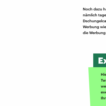
Noch dazu h
nämlich tage
Dschungelcam
Werbung wie 
die Werbung 
E
Hi
Tw
we
ev
Ih