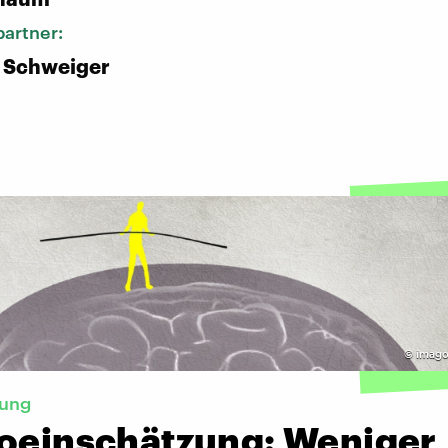
artner:
 Schweiger
©
imago
hung
koeinschätzung: Weniger