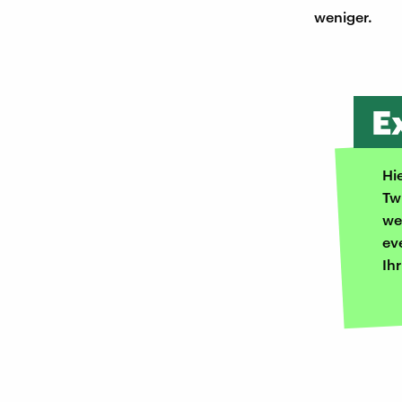
weniger.
E
Hi
Tw
we
ev
Ih