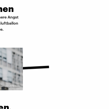
nen
sere Angst
luftballon
e.
eve on Unsplash
en,