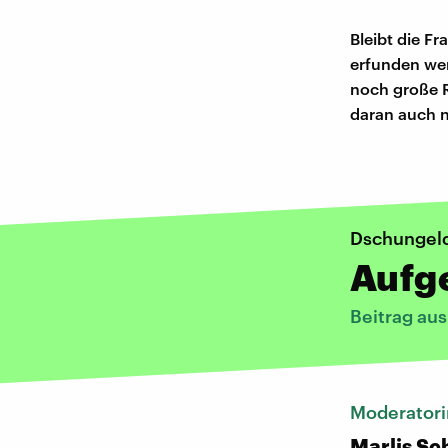
Bleibt die F
erfunden we
noch große R
daran auch n
Dschungel
Aufg
Beitrag au
Moderatori
Marlis S