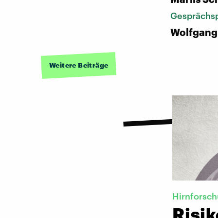
Gesprächsp
Wolfgang
Weitere Beiträge
Hirnforsc
Risi