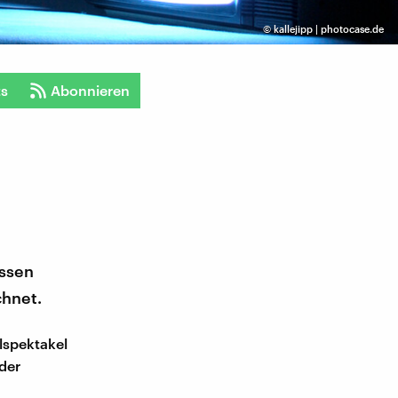
©
kallejipp | photocase.de
ts
Abonnieren
assen
hnet.
lspektakel
der