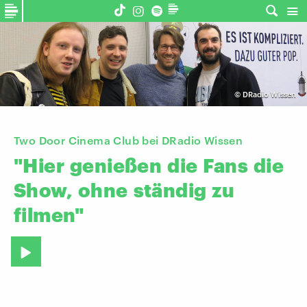
©
DRadio Wissen
Two Door Cinema Club bei DRadio Wissen
"Hier
genießen
die
Fans
die
Show,
ohne
ständig
zu
filmen"