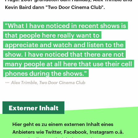
Kevin Baird dann "Two Door Cinema Club".
"What I have noticed in recent shows is
that people here really want to
appreciate and watch and listen to the
show. I have noticed that there are not
many people at all here that use their cell
phones during the shows."
Alex Trimble, Two Door Cinema Club
Externer Inhalt
Hier geht es zu einem externen Inhalt eines
Anbieters wie Twitter, Facebook, Instagram o.ä.