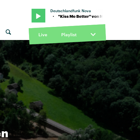
Deutschlandfunk Nova
 Henderson · "Kiss Me Better" von Mercer Henderson · "Kiss Me B
Live
Playlist
en