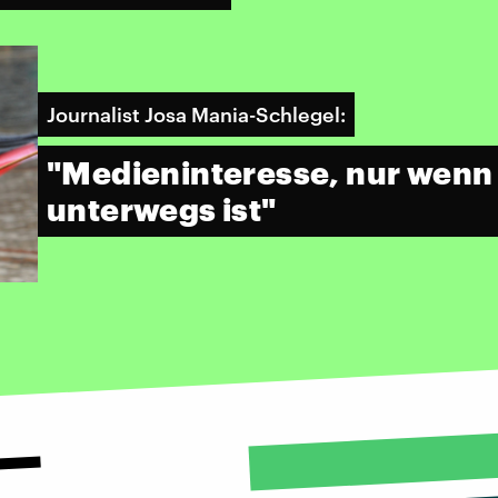
Journalist Josa Mania-Schlegel:
"Medieninteresse, nur wenn
unterwegs ist"