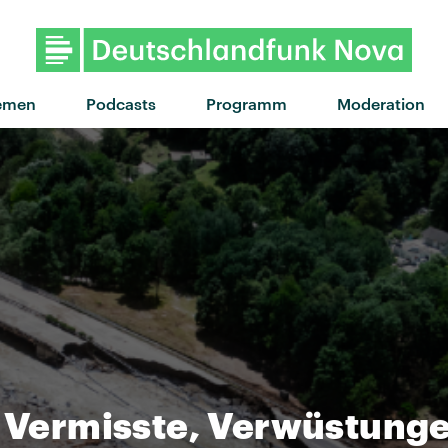
"Kiss Me Better" von Mercer
emen
Podcasts
Programm
Moderation
, Vermisste, Verwüstung