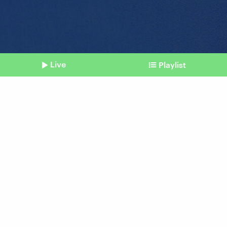
Live
Playlist
©
imago | PXImages
Shownotes
Überwachung
Meta pausiert internes
Mitarbeiter-Tracking
vom 24. Juni 2026