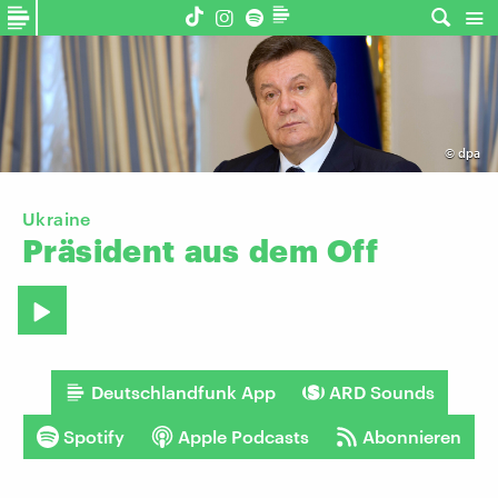
©
dpa
Ukraine
Präsident
aus
dem
Off
Deutschlandfunk App
ARD Sounds
Spotify
Apple Podcasts
Abonnieren