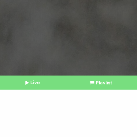
Live
Playlist
©
Imago | SNA
Shownotes