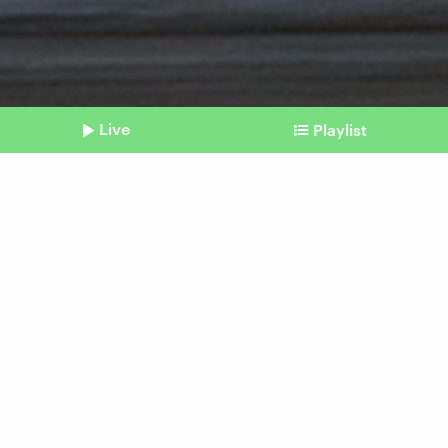
Live
Playlist
©
IMAGO I Political-Moments
Shownotes
Krieg in der Ukraine
Taurus-Abhörskandal und
die Empfehlungen der
Offiziere