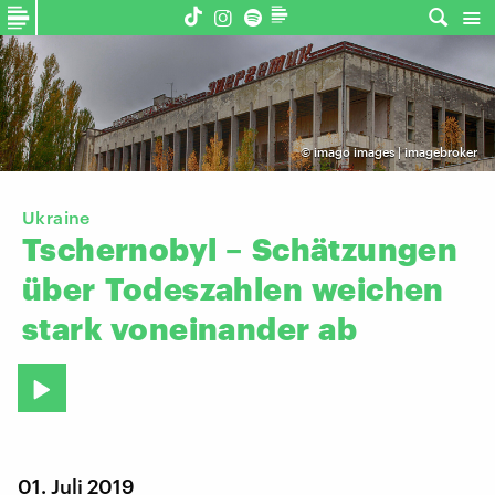
©
imago images | imagebroker
Ukraine
Tschernobyl
–
Schätzungen
über
Todeszahlen
weichen
stark
voneinander
ab
01. Juli 2019