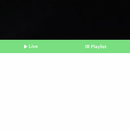
Live
Playlist
©
picture alliance/dpa | Philipp Schulze
Shownotes
Ukraine
Wie viel Munition ein Krieg
braucht