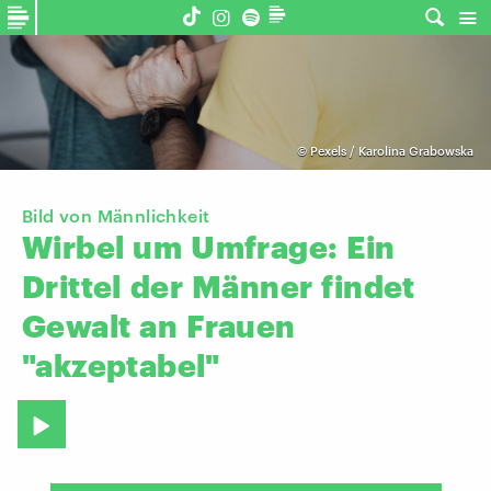
©
Pexels / Karolina Grabowska
Bild von Männlichkeit
Wirbel
um
Umfrage:
Ein
Drittel
der
Männer
findet
Gewalt
an
Frauen
"akzeptabel"