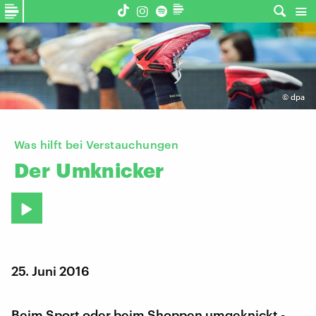
©
dpa
Was hilft bei Verstauchungen
Der
Umknicker
25. Juni 2016
Beim Sport oder beim Shoppen umgeknickt -