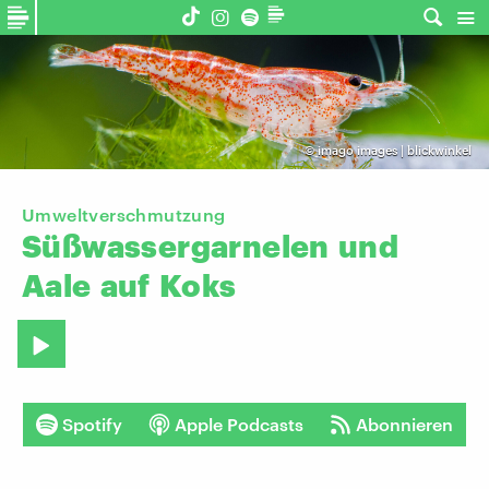
©
imago images | blickwinkel
Umweltverschmutzung
Süßwassergarnelen
und
Aale
auf
Koks
Spotify
Apple Podcasts
Abonnieren