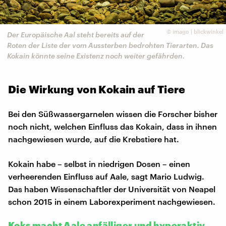
©
imago | blickwinkel
Der Europäische Aal steht bereits auf der
Roten der Liste der vom Aussterben bedrohten Tierarten. Das
Kokain könnte seine Existenz noch weiter gefährden.
Die Wirkung von Kokain auf Tiere
Bei den Süßwassergarnelen wissen die Forscher bisher
noch nicht, welchen Einfluss das Kokain, dass in ihnen
nachgewiesen wurde, auf die Krebstiere hat.
Kokain habe – selbst in niedrigen Dosen – einen
verheerenden Einfluss auf Aale, sagt Mario Ludwig.
Das haben Wissenschaftler der Universität von Neapel
schon 2015 in einem Laborexperiment nachgewiesen.
Koks macht Aale anfälliger und hyperaktiv