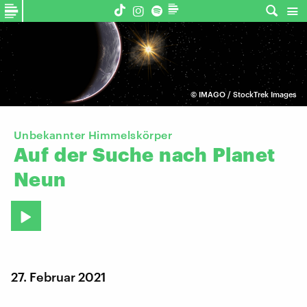
©
IMAGO / StockTrek Images
Unbekannter Himmelskörper
Auf
der
Suche
nach
Planet
Neun
27. Februar 2021