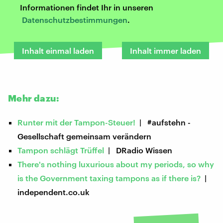
Informationen findet Ihr in unseren
Datenschutzbestimmungen
.
Inhalt einmal laden
Inhalt immer laden
Mehr dazu:
Runter mit der Tampon-Steuer!
| #aufstehn -
Gesellschaft gemeinsam verändern
Tampon schlägt Trüffel
| DRadio Wissen
There's nothing luxurious about my periods, so why
is the Government taxing tampons as if there is?
|
independent.co.uk