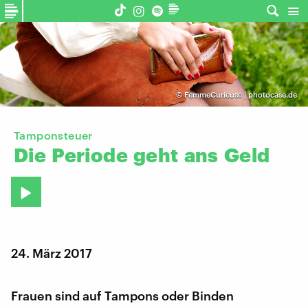
©
FemmeCurieuse | photocase.de
Tamponsteuer
Die
Periode
geht
ans
Geld
24. März 2017
Frauen sind auf Tampons oder Binden