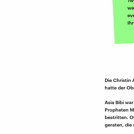
Tw
we
ev
Ih
Die Christin 
hatte der Ob
Asia Bibi wa
Propheten Mo
bestritten. 
geraten, die