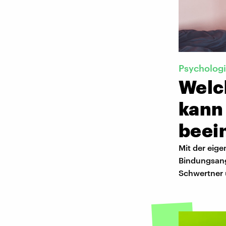
Psycholog
Welc
kann
beei
Mit der eig
Bindungsang
Schwertner 