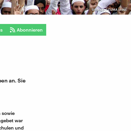
©
imago / ZUMA press
ts
Abonnieren
pen an. Sie
n sowie
sgebet war
Schulen und