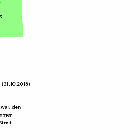
,
t
 (31.10.2018)
 war, den
immer
treit