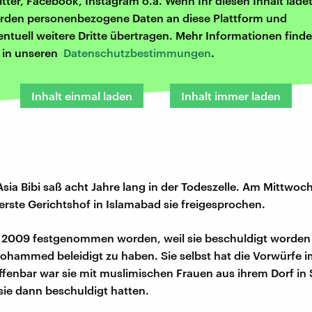
itter, Facebook, Instagram o.ä. Wenn Ihr diesen Inhalt ladet
rden personenbezogene Daten an diese Plattform und
entuell weitere Dritte übertragen. Mehr Informationen finde
r in unseren
Datenschutzbestimmungen
.
Inhalt einmal laden
Inhalt immer laden
Asia Bibi saß acht Jahre lang in der Todeszelle. Am Mittwoch
erste Gerichtshof in Islamabad sie freigesprochen.
r 2009 festgenommen worden, weil sie beschuldigt worden
hammed beleidigt zu haben. Sie selbst hat die Vorwürfe 
Offenbar war sie mit muslimischen Frauen aus ihrem Dorf in S
 sie dann beschuldigt hatten.