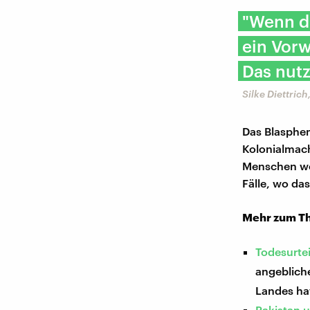
"Wenn d
ein Vorw
Das nutz
Silke Diettric
Das Blasphemi
Kolonialmach
Menschen weg
Fälle, wo da
Mehr zum T
Todesurte
angeblich
Landes hat
Pakistan u