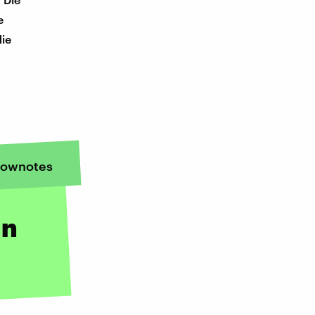
e
die
ownotes
on