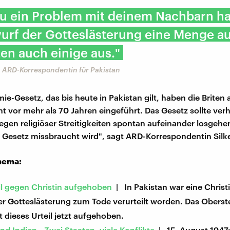
u ein Problem mit deinem Nachbarn ha
urf der Gotteslästerung eine Menge a
en auch einige aus."
h, ARD-Korrespondentin für Pakistan
e-Gesetz, das bis heute in Pakistan gilt, haben die Briten 
t vor mehr als 70 Jahren eingeführt. Das Gesetz sollte ver
en religiöser Streitigkeiten spontan aufeinander losgehen.
s Gesetz missbraucht wird", sagt ARD-Korrespondentin Silke
hema:
il gegen Christin aufgehoben
| In Pakistan war eine Chris
er Gotteslästerung zum Tode verurteilt worden. Das Oberst
 dieses Urteil jetzt aufgehoben.
nd Indien - Zwei Staaten, viele Konflikte
| 15. August 1947: