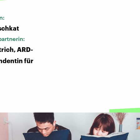
n:
schkat
artnerin:
trich, ARD-
dentin für