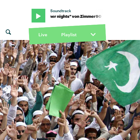
Soundtrack
0 · "Summer nights" von Zimmer90 · "Summer nights" von Zimme
Live
Playlist