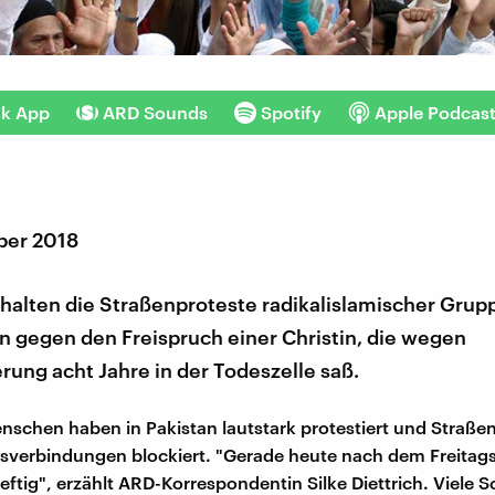
nk App
ARD Sounds
Spotify
Apple Podcas
ber 2018
 halten die Straßenproteste radikalislamischer Grup
n gegen den Freispruch einer Christin, die wegen
rung acht Jahre in der Todeszelle saß.
schen haben in Pakistan lautstark protestiert und Straße
isverbindungen blockiert. "Gerade heute nach dem Freitag
heftig", erzählt ARD-Korrespondentin Silke Diettrich. Viele 