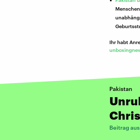
Menschen 
unabhängi
Geburtsstu
Ihr habt An
unboxingnew
Pakistan
Unru
Chris
Beitrag au