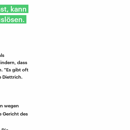
st, kann
uslösen.
als
hindern, dass
 "Es gibt oft
 Diettrich.
tin wegen
e Gericht des
 Die