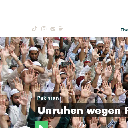
Th
Pakistan
Unruhen
wegen