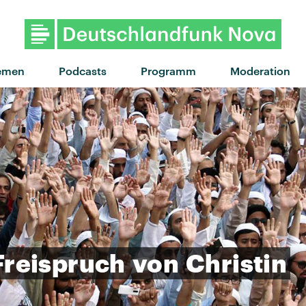
"Summer nights" von Zimmer9
emen
Podcasts
Programm
Moderation
Freispruch
von
Christin