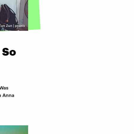
Zun Zun | pexels
 So
 Was
n Anna