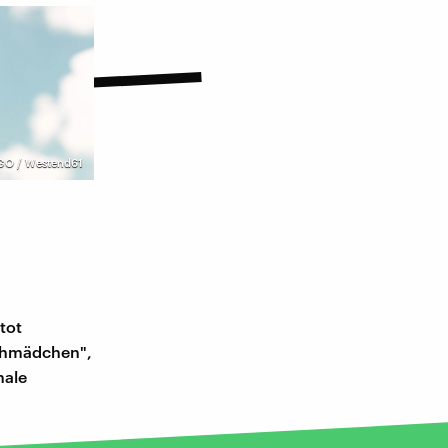
GO / Westend61
tot
schmädchen",
nale