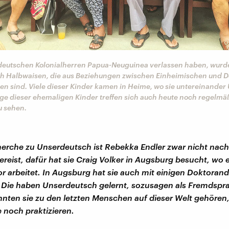
eutschen Kolonialherren Papua-Neuguinea verlassen haben, wurd
ich Halbwaisen, die aus Beziehungen zwischen Einheimischen und 
n sind. Viele dieser Kinder kamen in Heime, wo sie untereinander
ge dieser ehemaligen Kinder treffen sich auch heute noch regelmäß
u sehen.
herche zu Unserdeutsch ist Rebekka Endler zwar nicht nac
reist, dafür hat sie Craig Volker in Augsburg besucht, wo e
r arbeitet. In Augsburg hat sie auch mit einigen Doktoran
 Die haben Unserdeutsch gelernt, sozusagen als Fremdspr
nnten sie zu den letzten Menschen auf dieser Welt gehören,
 noch praktizieren.