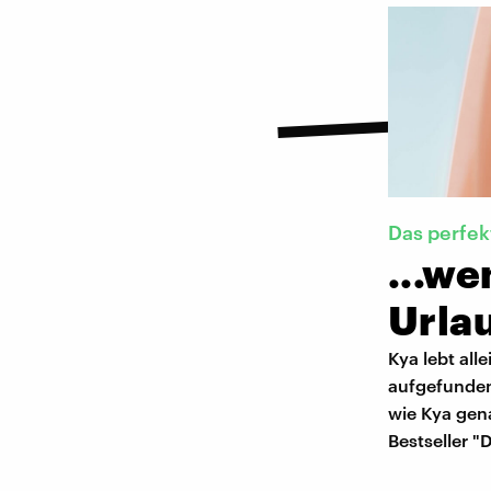
Das perfek
...w
Urlau
Kya lebt all
aufgefunden
wie Kya gena
Bestseller 