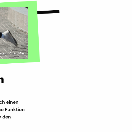
exels | Allan Mas
n
ch einen
ne Funktion
y den