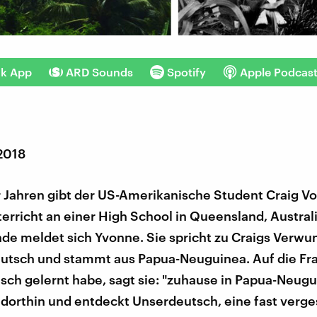
nk App
ARD Sounds
Spotify
Apple Podcas
 2018
 Jahren gibt der US-Amerikanische Student Craig Vo
rricht an einer High School in Queensland, Australi
nde meldet sich Yvonne. Sie spricht zu Craigs Verw
eutsch und stammt aus Papua-Neuguinea. Auf die Fra
sch gelernt habe, sagt sie: "zuhause in Papua-Neugu
t dorthin und entdeckt Unserdeutsch, eine fast verg