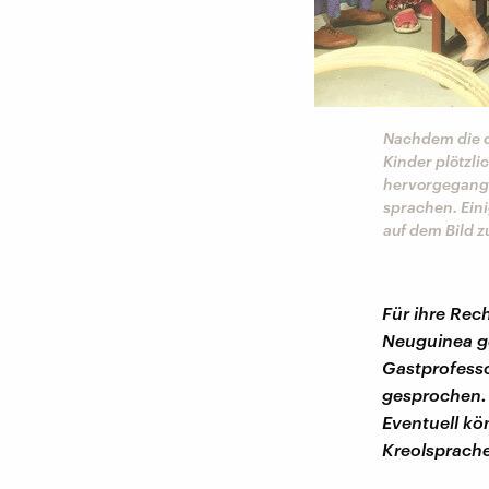
Nachdem die d
Kinder plötzl
hervorgegange
sprachen. Eini
auf dem Bild z
Für ihre Rec
Neuguinea ge
Gastprofesso
gesprochen.
Eventuell kö
Kreolsprache