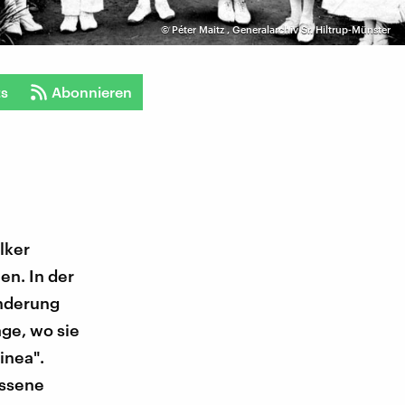
©
Péter Maitz
,
Generalarchiv Sr. Hiltrup-Münster
ts
Abonnieren
lker
en. In der
underung
ge, wo sie
inea".
essene