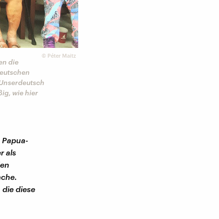
©
Péter Maitz
en die
Deutschen
 Unserdeutsch
ig, wie hier
h Papua-
r als
den
ache.
 die diese