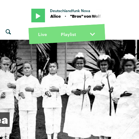
Deutschlandfunk Nova
s" von Wolf Alice · "Bros" von Wolf Alice
Live
Playlist
ea