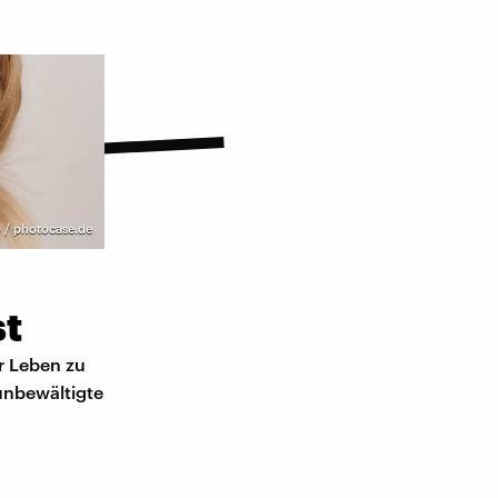
 / photocase.de
st
hr Leben zu
 unbewältigte