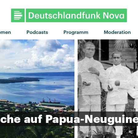
"Bros" von Wolf Alice · "Bro
emen
Podcasts
Programm
Moderation
ache
auf
Papua-Neuguin