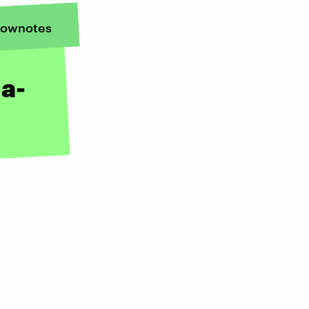
ownotes
a-