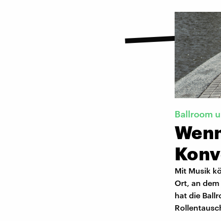
Ballroom u
Wenn
Konv
Mit Musik k
Ort, an dem 
hat die Ball
Rollentausc