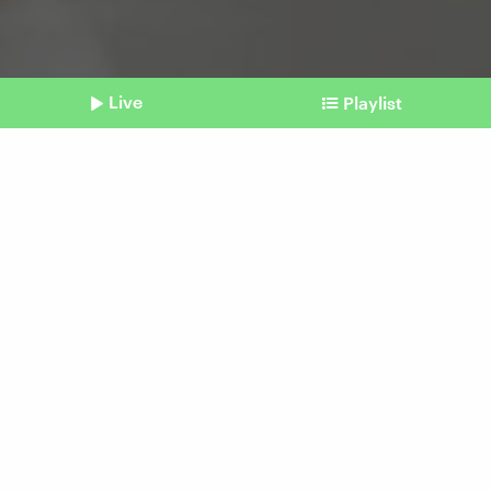
Live
Playlist
©
imago | Imagebroker
Shownotes
Verbraucherschutz
Die Grünen wollen Werbung
durch Influencer regulieren
Beitrag aus unserem Archiv vom 15. März
2024