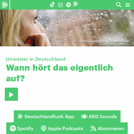
©
christophe papke | Photocase.de
Unwetter in Deutschland
Wann
hört
das
eigentlich
auf?
Deutschlandfunk App
ARD Sounds
Spotify
Apple Podcasts
Abonnieren