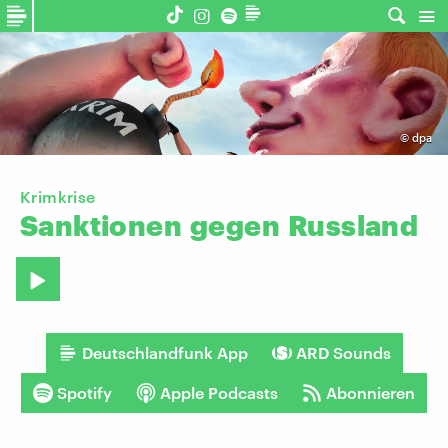
©
dpa
Krimkrise
Sanktionen
gegen
Russland
Deutschlandfunk App
ARD Sounds
Spotify
Apple Podcasts
Abonnieren