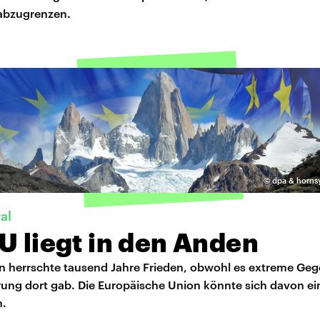
 abzugrenzen.
©
dpa & hornsy
al
U liegt in den Anden
n herrschte tausend Jahre Frieden, obwohl es extreme Geg
rung dort gab. Die Europäische Union könnte sich davon ei
n.