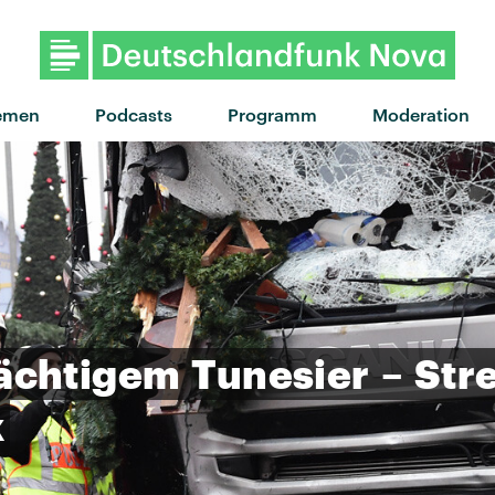
"Praise You" von Fatboy S
emen
Podcasts
Programm
Moderation
ächtigem
Tunesier
–
Stre
k