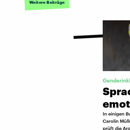
Weitere Beiträge
Genderink
Spra
emoti
In einigen B
Carolin Müll
prüft die Ar