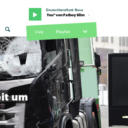
Deutschlandfunk Nova
lim · "Praise You" von Fatboy Slim · "Praise You" von Fatboy Slim
Live
Playlist
it
um