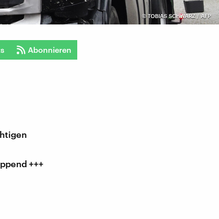
©
TOBIAS SCHWARZ / AFP
ts
Abonnieren
htigen
eppend +++