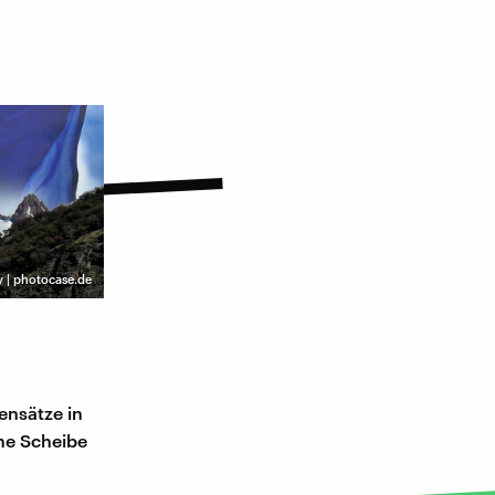
 | photocase.de
ensätze in
ne Scheibe