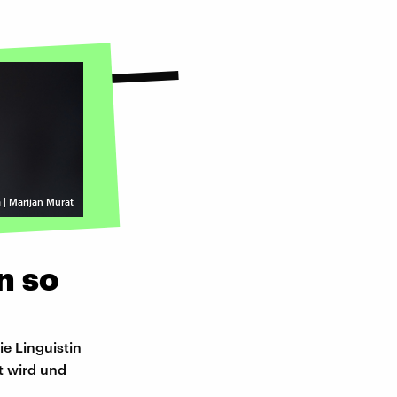
 | Marijan Murat
n so
ie Linguistin
t wird und