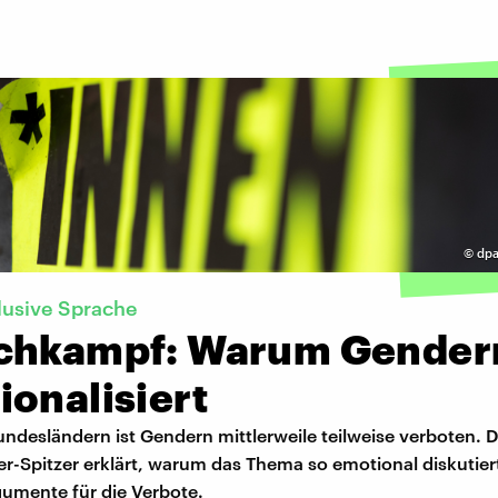
©
dpa
lusive Sprache
chkampf: Warum Gender
onalisiert
undesländern ist Gendern mittlerweile teilweise verboten. D
er-Spitzer erklärt, warum das Thema so emotional diskutier
gumente für die Verbote.