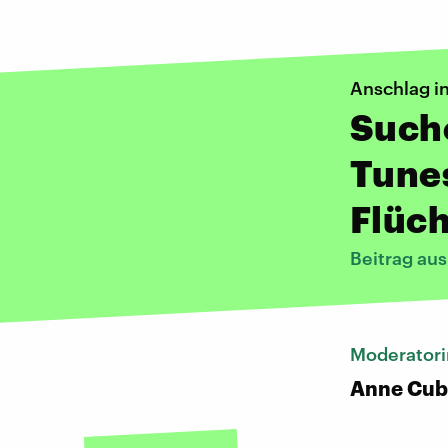
​Anschlag in
Such
Tunes
Flüch
Beitrag au
Moderatori
Anne Cub