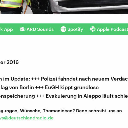
nk App
ARD Sounds
Spotify
Apple Podcas
er 2016
 im Update: +++ Polizei fahndet nach neuem Verdäc
lag von Berlin +++ EuGH kippt grundlose
enspeicherung +++ Evakuierung in Aleppo läuft schl
regungen, Wünsche, Themenideen? Dann schreibt uns an
s@deutschlandradio.de