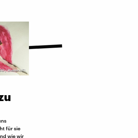
GO / Westend61
zu
uns
t für sie
und wie wir