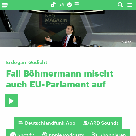
©
dpa
Erdogan-Gedicht
Fall
Böhmermann
mischt
auch
EU-Parlament
auf
Deutschlandfunk App
ARD Sounds
Spotify
Apple Podcasts
Abonnieren