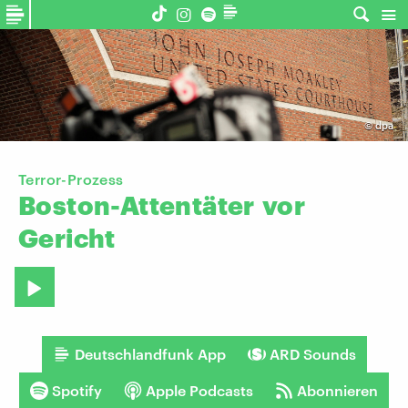
©
dpa
Terror-Prozess
Boston-Attentäter
vor
Gericht
Deutschlandfunk App
ARD Sounds
Spotify
Apple Podcasts
Abonnieren