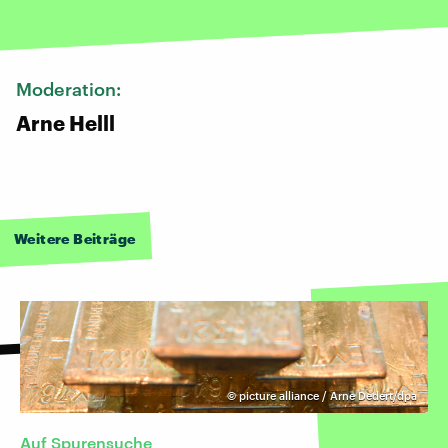
Moderation:
Arne Helll
Weitere Beiträge
©
picture alliance / Arne Dedert/dpa
Auf Spurensuche