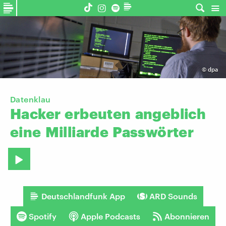
©
dpa
Datenklau
Hacker
erbeuten
angeblich
eine
Milliarde
Passwörter
Deutschlandfunk App
ARD Sounds
Spotify
Apple Podcasts
Abonnieren